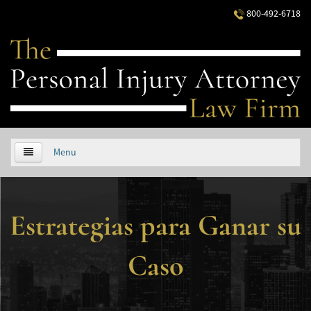
800-492-6718
Menu
HOME
Estrategias para Ganar su
ABOUT US
PRACTICE AREAS
Caso
Áreas de Práctica
Accidentes Automovilísticos