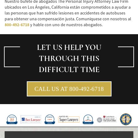
Nuestro bufete de abogados The Personal Injury Attorney Law Firm
ubicados en Los Ángeles, California están comprometidos a ayudar a
las personas que han sufrido lesiones en accidentes de autobuses
para obtener una compensación justa. Comuníquese con nosotros al
800-492-6718
y hable con uno de nuestros abogados.
LET US HELP YOU
THROUGH THIS
DIFFICULT TIME
CALL US AT 800-492-6718