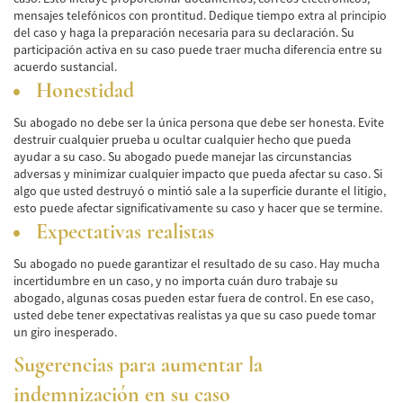
mensajes telefónicos con prontitud. Dedique tiempo extra al principio
Bicycle Accidents
del caso y haga la preparación necesaria para su declaración. Su
participación activa en su caso puede traer mucha diferencia entre su
acuerdo sustancial.
Limousine Accidents
Honestidad
Pedestrian Accidents
Su abogado no debe ser la única persona que debe ser honesta. Evite
destruir cualquier prueba u ocultar cualquier hecho que pueda
Motorcycle Accidents
ayudar a su caso. Su abogado puede manejar las circunstancias
adversas y minimizar cualquier impacto que pueda afectar su caso. Si
Train and Subway Accidents
algo que usted destruyó o mintió sale a la superficie durante el litigio,
esto puede afectar significativamente su caso y hacer que se termine.
Truck Accidents
Expectativas realistas
Tour Buses
Su abogado no puede garantizar el resultado de su caso. Hay mucha
incertidumbre en un caso, y no importa cuán duro trabaje su
Types of Catastrophic Injuries
abogado, algunas cosas pueden estar fuera de control. En ese caso,
usted debe tener expectativas realistas ya que su caso puede tomar
Medical Malpractice
un giro inesperado.
Sugerencias para aumentar la
Motorcycle Accident
indemnización en su caso