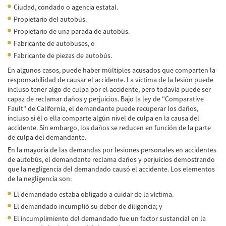
de Camión
Ciudad, condado o agencia estatal.
Propietario del autobús.
Lesiones Comunes
Propietario de una parada de autobús.
Fabricante de autobuses, o
Partes Responsables en los Accidentes de
Camión
Fabricante de piezas de autobús.
En algunos casos, puede haber múltiples acusados que comparten la
Tipos de Compensaciones Disponibles
responsabilidad de causar el accidente. La víctima de la lesión puede
incluso tener algo de culpa por el accidente, pero todavía puede ser
Tipo de Evidencia Necesaria
capaz de reclamar daños y perjuicios. Bajo la ley de "Comparative
Fault" de California, el demandante puede recuperar los daños,
Accidente de Motocicleta
incluso si él o ella comparte algún nivel de culpa en la causa del
accidente. Sin embargo, los daños se reducen en función de la parte
Accidente de moto por conducción
de culpa del demandante.
Imprudente
En la mayoría de las demandas por lesiones personales en accidentes
de autobús, el demandante reclama daños y perjuicios demostrando
Accidente de Motocicleta Involucrando a un
que la negligencia del demandado causó el accidente. Los elementos
Motorista No Asegurado
de la negligencia son:
Accidente de Motocicleta con Giro Inseguro
El demandado estaba obligado a cuidar de la víctima.
a la Izquierda
El demandado incumplió su deber de diligencia; y
El incumplimiento del demandado fue un factor sustancial en la
Accidente de Motocicleta Preguntas