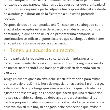
lo razonable que parezca. Algunas de las cuestiones que plantearía el
Lesiones en los Accidentes Peatonales
perito son si la supuesta parte culpable fue responsable del accidente
de autobús y la duración de la fisioterapia que usted pretende
Recuperación de la Compensación
realizar.
Después de dos o tres llamadas telefónicas, tanto su abogado como
Lesiones Catastróficas
el ajustador receptor estarán de acuerdo o en desacuerdo con sus
demandas, lo que podría llevarle a presentar una demanda. A
Accidentes de Avión
continuación se indican algunos factores que su abogado debe tener
en cuenta a la hora de negociar su acuerdo.
Accidentes de Automóvil
Tenga un acuerdo en mente
Accidentes de Autobuses Turísticos
Como parte de la redacción de su carta de demanda, necesita
determinar cuánto debe ser compensado. Con un rango de acuerdo
Accidente de Bicicleta
en mente, usted tendrá una base para discutir su demanda con su
ajustador.
Accidentes de Camiones
Tenga en cuenta que esta cifra debe ser su información para evitar
ponerse bajo presión a la hora de negociar un acuerdo. Sin embargo,
Accidentes de Limusina
esto no significa que tenga que aferrarse a la cifra que ha fijado. Si el
ajustador presenta algunos hechos que hacen que una reclamación
Accidentes de Motocicleta
no sea razonable, su abogado debe ayudarle a determinar si los
hechos proporcionados son genuinos. Si el ajustador parece estar de
acuerdo con su mínimo, su abogado debe aconsejarle que revise la
Accidentes Peatonales