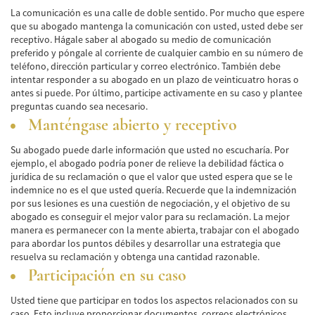
La comunicación es una calle de doble sentido. Por mucho que espere
Hit and Run Accident
que su abogado mantenga la comunicación con usted, usted debe ser
receptivo. Hágale saber al abogado su medio de comunicación
Intersection Accident
preferido y póngale al corriente de cualquier cambio en su número de
teléfono, dirección particular y correo electrónico. También debe
Rear-End Collisions
intentar responder a su abogado en un plazo de veinticuatro horas o
antes si puede. Por último, participe activamente en su caso y plantee
Roof Crush
preguntas cuando sea necesario.
Manténgase abierto y receptivo
Seat Belt Failure
Su abogado puede darle información que usted no escucharía. Por
Side Impact Collisions
ejemplo, el abogado podría poner de relieve la debilidad fáctica o
jurídica de su reclamación o que el valor que usted espera que se le
indemnice no es el que usted quería. Recuerde que la indemnización
T-Bone Accident
por sus lesiones es una cuestión de negociación, y el objetivo de su
abogado es conseguir el mejor valor para su reclamación. La mejor
What to Do After an Accident
manera es permanecer con la mente abierta, trabajar con el abogado
para abordar los puntos débiles y desarrollar una estrategia que
Catastrophic Injury
resuelva su reclamación y obtenga una cantidad razonable.
Participación en su caso
Auto Accidents
Usted tiene que participar en todos los aspectos relacionados con su
Airplane Accident Attorney
caso. Esto incluye proporcionar documentos, correos electrónicos,