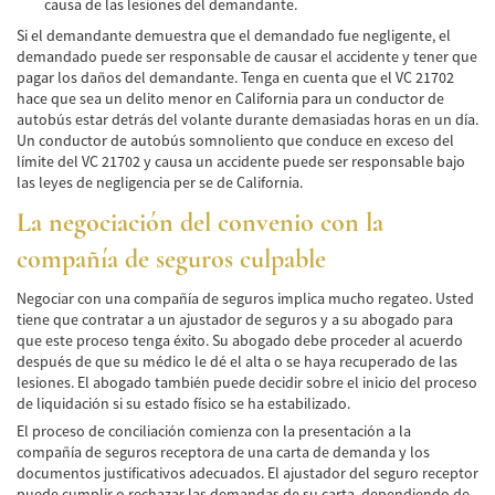
causa de las lesiones del demandante.
Frecuentes
Si el demandante demuestra que el demandado fue negligente, el
Accidente de Motocicleta Relacionado con
demandado puede ser responsable de causar el accidente y tener que
las Drogas
pagar los daños del demandante. Tenga en cuenta que el VC 21702
hace que sea un delito menor en California para un conductor de
Accidente de Motocicleta Vinculado al
autobús estar detrás del volante durante demasiadas horas en un día.
Alcohol
Un conductor de autobús somnoliento que conduce en exceso del
límite del VC 21702 y causa un accidente puede ser responsable bajo
Accidente de Motocicleta y Huida
las leyes de negligencia per se de California.
La negociación del convenio con la
Accidente por Alcance de Motocicleta
compañía de seguros culpable
Qué Hacer Después de un Accidente de
Motocicleta
Negociar con una compañía de seguros implica mucho regateo. Usted
tiene que contratar a un ajustador de seguros y a su abogado para
Accidentes Peatonales
que este proceso tenga éxito. Su abogado debe proceder al acuerdo
después de que su médico le dé el alta o se haya recuperado de las
Compañías de Seguros
lesiones. El abogado también puede decidir sobre el inicio del proceso
de liquidación si su estado físico se ha estabilizado.
Determinando la Culpa
El proceso de conciliación comienza con la presentación a la
compañía de seguros receptora de una carta de demanda y los
Estadísticas de Accidentes de Peatones
documentos justificativos adecuados. El ajustador del seguro receptor
puede cumplir o rechazar las demandas de su carta, dependiendo de