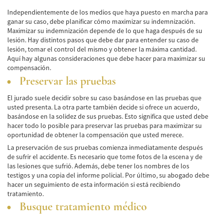
Alcohol-Related Motorcycle Accident
Independientemente de los medios que haya puesto en marcha para
ganar su caso, debe planificar cómo maximizar su indemnización.
Drug-Related Motorcycle Accident
Maximizar su indemnización depende de lo que haga después de su
lesión. Hay distintos pasos que debe dar para entender su caso de
Hit and Run Motorcycle Accident
lesión, tomar el control del mismo y obtener la máxima cantidad.
Aquí hay algunas consideraciones que debe hacer para maximizar su
Motorcycle Accident FAQ
compensación.
Preservar las pruebas
Motorcycle Accidents Involving Uninsured
Motorist
El jurado suele decidir sobre su caso basándose en las pruebas que
usted presenta. La otra parte también decide si ofrece un acuerdo,
Motorcycle Rear-End Accident
basándose en la solidez de sus pruebas. Esto significa que usted debe
hacer todo lo posible para preservar las pruebas para maximizar su
Reckless Driving Motorcycle Accident
oportunidad de obtener la compensación que usted merece.
La preservación de sus pruebas comienza inmediatamente después
Unsafe Left Turn Motorcycle Accident
de sufrir el accidente. Es necesario que tome fotos de la escena y de
las lesiones que sufrió. Además, debe tener los nombres de los
Pedestrian Accident
testigos y una copia del informe policial. Por último, su abogado debe
hacer un seguimiento de esta información si está recibiendo
Determining Fault
tratamiento.
Busque tratamiento médico
Dealing With Insurance Companies