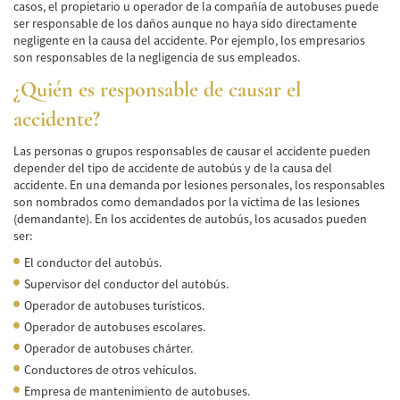
casos, el propietario u operador de la compañía de autobuses puede
Accidente de Bicicleta
ser responsable de los daños aunque no haya sido directamente
negligente en la causa del accidente. Por ejemplo, los empresarios
Causas de los Accidentes de Bicicleta
son responsables de la negligencia de sus empleados.
¿Quién es responsable de causar el
Datos de Accidentes
accidente?
Lesiones Comunes Resultantes de
Accidentes de Bicicleta
Las personas o grupos responsables de causar el accidente pueden
depender del tipo de accidente de autobús y de la causa del
Leyes de Bicicletas sobre Lesiones
accidente. En una demanda por lesiones personales, los responsables
Personales
son nombrados como demandados por la víctima de las lesiones
(demandante). En los accidentes de autobús, los acusados pueden
Tipos de Compensación
ser:
El conductor del autobús.
Accidente de Camión
Supervisor del conductor del autobús.
Causas de Accidentes de Camión
Operador de autobuses turísticos.
Operador de autobuses escolares.
Elementos del Caso de Accidentes de
Operador de autobuses chárter.
Camiones
Conductores de otros vehículos.
Empresa de mantenimiento de autobuses.
Estrategias Para Ganar su Caso de Accidente