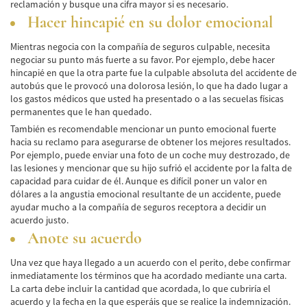
reclamación y busque una cifra mayor si es necesario.
Hacer hincapié en su dolor emocional
Accidentes de Tren y Metro
Mientras negocia con la compañía de seguros culpable, necesita
Tipos de Lesiones Catastróficas
negociar su punto más fuerte a su favor. Por ejemplo, debe hacer
hincapié en que la otra parte fue la culpable absoluta del accidente de
Muerte por Negligencia
autobús que le provocó una dolorosa lesión, lo que ha dado lugar a
los gastos médicos que usted ha presentado o a las secuelas físicas
Cómo Presentar una Demanda de Muerte
permanentes que le han quedado.
por Negligencia
También es recomendable mencionar un punto emocional fuerte
hacia su reclamo para asegurarse de obtener los mejores resultados.
Construyendo su Caso
Por ejemplo, puede enviar una foto de un coche muy destrozado, de
las lesiones y mencionar que su hijo sufrió el accidente por la falta de
Daños que se pueden recuperar en una
capacidad para cuidar de él. Aunque es difícil poner un valor en
Demanda de Muerte por Negligencia
dólares a la angustia emocional resultante de un accidente, puede
ayudar mucho a la compañía de seguros receptora a decidir un
Estatuto de Limitaciones
acuerdo justo.
Anote su acuerdo
Negligencia Médica
Una vez que haya llegado a un acuerdo con el perito, debe confirmar
Bicycle Accident
inmediatamente los términos que ha acordado mediante una carta.
La carta debe incluir la cantidad que acordada, lo que cubriría el
Bicycle Accident Causes
acuerdo y la fecha en la que esperáis que se realice la indemnización.