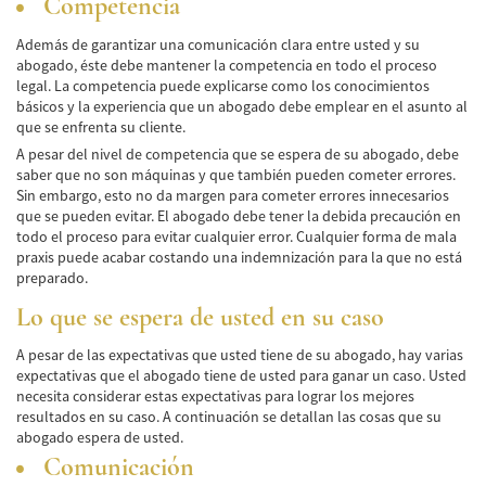
Competencia
Car Accident Fatality Statistics
Además de garantizar una comunicación clara entre usted y su
Common Types of Accidents
abogado, éste debe mantener la competencia en todo el proceso
legal. La competencia puede explicarse como los conocimientos
Compensation for Auto Accidents
básicos y la experiencia que un abogado debe emplear en el asunto al
que se enfrenta su cliente.
Dangerous Road Conditions
A pesar del nivel de competencia que se espera de su abogado, debe
saber que no son máquinas y que también pueden cometer errores.
Dealing with Insurance Adjusters
Sin embargo, esto no da margen para cometer errores innecesarios
que se pueden evitar. El abogado debe tener la debida precaución en
Defective Airbags
todo el proceso para evitar cualquier error. Cualquier forma de mala
praxis puede acabar costando una indemnización para la que no está
preparado.
Defective Car Door Latch
Lo que se espera de usted en su caso
Defective Tires
A pesar de las expectativas que usted tiene de su abogado, hay varias
Distracted Driver
expectativas que el abogado tiene de usted para ganar un caso. Usted
necesita considerar estas expectativas para lograr los mejores
Drunk Driver
resultados en su caso. A continuación se detallan las cosas que su
abogado espera de usted.
Head-on Collisions
Comunicación