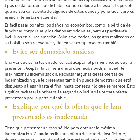
Winning Your Truck Accident Case
tipos de daños que puede haber sufrido debido a la lesión. Es posible
que no sea consciente de algunos de estos daños y perjuicios, pero es
Wrongful Death
esencial tenerlos en cuenta.
Es fácil pasar por alto los daños no económicos, como la pérdida de
Building Your Case
funciones corporales y los daños emocionales, pero es pertinente
incluirlos en su reclamación. Asimismo, todos los gastos realizados de
How to File a Wrongful Death Claim
su bolsillo son relevantes y deben ser compensados también.
Evite ser demasiado ansioso
Statute of Limitations
Una vez que se ha lesionado, es fácil aceptar el primer cheque que le
Which Damages Can I Recover in a Wrongful
presenten. Aceptar la primera oferta que reciba podría impedirle
Death Claim?
maximizar su indemnización. Rechazar algunas de las ofertas de
indemnización que le presenten también puede demostrar que está
TESTIMONIALS
dispuesto a llegar hasta el final hasta conseguir lo que se merece. Esto
significa rechazar la primera, la segunda o incluso la tercera oferta
FAQS
presentada por la parte culpable.
Explique por qué la oferta que le han
NEWS
presentado es inadecuada
CONTACT
Tiene que presentar un caso sólido para obtener la máxima
indemnización. Cuando reciba una oferta de acuerdo insuficiente,
debe responder a la parte culpable mostrando por qué es irrelevante.