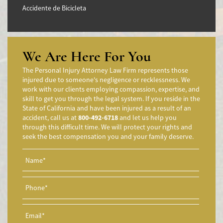
Accidente de Bicicleta
Accidentes de Camiones
Accidentes en Intersecciones
Accidente de moto por conducción Imprudente
We Are Here For You
Accidente de Motocicleta Preguntas Frecuentes
The Personal Injury Attorney Law Firm represents those
Accidente de Motocicleta Vinculado al Alcohol
injured due to someone's negligence or recklessness. We
work with our clients employing compassion, expertise, and
Accidente de Motocicleta Relacionado con las Drogas
skill to get you through the legal system. If you reside in the
Accidente de Motocicleta y Huida
State of California and have been injured as a result of an
accident, call us at
800-492-6718
and let us help you
Aggressive Driving Accidents
through this difficult time. We will protect your rights and
Accidentes de Limusina
seek the best compensation you and your family deserve.
Accidentes de Motocicleta
Accidente de Motocicleta Involucrando a un Motorista No
Asegurado
Accidente de Motocicleta con Giro Inseguro a la Izquierda
Accidentes de Tren y Metro
Accidente en "T"