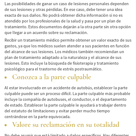
Las posibilidades de ganar un caso de lesiones personales dependen
de sus lesiones y otras pérdidas. En ese caso, debe tener una idea
Pedestrian Accidents Causes
exacta de sus daños. No podrá obtener dicha información si no es
atendido por los profesionales de la salud y pasa por un plan de
Pedestrian Accident Injuries
tratamiento. Estos documentos dejarán a la otra parte sin otra opción
que llegar a un acuerdo sobre su reclamación.
Pedestrian Accident Statistics
Recibir un tratamiento médico permite obtener un valor exacto de sus
gastos, ya que los médicos suelen atender a sus pacientes en función
Recovering Compensation
del alcance de sus lesiones. Los médicos también recomiendan un
plan de tratamiento adaptado a la naturaleza y el alcance de sus
Truck Accident
lesiones. Esto incluye la búsqueda de fisioterapia y tratamiento
psicológico para el trastorno de estrés postraumático.
Liable Parties in a Truck Accident
Conozca a la parte culpable
Type of Compensation Available
Al estar involucrado en un accidente de autobús, establecer la parte
culpable puede ser un proceso difícil. La parte culpable más probable
Type of Evidence Needed
incluye la compañía de autobuses, el conductor, o el departamento
de estado. Establecer la parte culpable le ayudará a trabajar dentro
del estatuto de limitaciones y evitar perder mucho tiempo
Truck Accident Causes
centrándose en la parte equivocada.
Valore su reclamación en su totalidad
Truck Accident Case Elements
No debe asumir que está limitado a daños específicos. Hay diferentes