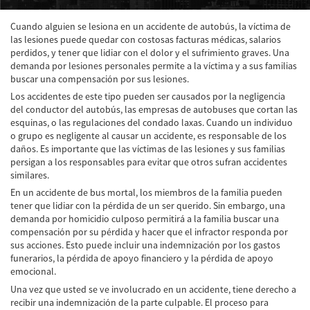
Accidente de Atropello y Fuga
Cuando alguien se lesiona en un accidente de autobús, la víctima de
las lesiones puede quedar con costosas facturas médicas, salarios
Accidentes en Intersecciones
perdidos, y tener que lidiar con el dolor y el sufrimiento graves. Una
demanda por lesiones personales permite a la víctima y a sus familias
buscar una compensación por sus lesiones.
Accidente en "T"
Los accidentes de este tipo pueden ser causados por la negligencia
del conductor del autobús, las empresas de autobuses que cortan las
Accidente por Volcadura
esquinas, o las regulaciones del condado laxas. Cuando un individuo
o grupo es negligente al causar un accidente, es responsable de los
Bolsas de Aire Defectuosas
daños. Es importante que las víctimas de las lesiones y sus familias
persigan a los responsables para evitar que otros sufran accidentes
Causas de los Accidentes Peatonales
similares.
En un accidente de bus mortal, los miembros de la familia pueden
Cerradura de la Puerta del Automóvil
tener que lidiar con la pérdida de un ser querido. Sin embargo, una
Defectuosa
demanda por homicidio culposo permitirá a la familia buscar una
compensación por su pérdida y hacer que el infractor responda por
Choque Trasero
sus acciones. Esto puede incluir una indemnización por los gastos
funerarios, la pérdida de apoyo financiero y la pérdida de apoyo
Colisiones Frontales
emocional.
Una vez que usted se ve involucrado en un accidente, tiene derecho a
Compensación por Accidentes de Auto
recibir una indemnización de la parte culpable. El proceso para