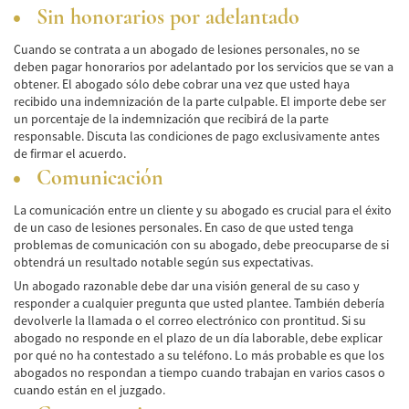
Sin honorarios por adelantado
Common Injuries
Cuando se contrata a un abogado de lesiones personales, no se
deben pagar honorarios por adelantado por los servicios que se van a
Types of Compensation
obtener. El abogado sólo debe cobrar una vez que usted haya
recibido una indemnización de la parte culpable. El importe debe ser
Bus Accident
un porcentaje de la indemnización que recibirá de la parte
responsable. Discuta las condiciones de pago exclusivamente antes
Bus Accident Statistics
de firmar el acuerdo.
Comunicación
Common Bus Accidents Causes
La comunicación entre un cliente y su abogado es crucial para el éxito
Common Carrier Law in California
de un caso de lesiones personales. En caso de que usted tenga
problemas de comunicación con su abogado, debe preocuparse de si
Required Evidence in Bus Accident Cases
obtendrá un resultado notable según sus expectativas.
Un abogado razonable debe dar una visión general de su caso y
Winning Your Case
responder a cualquier pregunta que usted plantee. También debería
devolverle la llamada o el correo electrónico con prontitud. Si su
Car Accident
abogado no responde en el plazo de un día laborable, debe explicar
por qué no ha contestado a su teléfono. Lo más probable es que los
abogados no respondan a tiempo cuando trabajan en varios casos o
Brake Failure
cuando están en el juzgado.