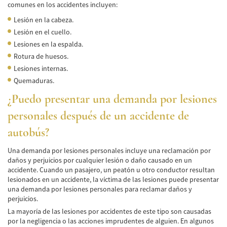
comunes en los accidentes incluyen:
Negociando con los Agentes de Seguros
Lesión en la cabeza.
Neumáticos Defectuosos
Lesión en el cuello.
Lesiones en la espalda.
Tipos de Daños Disponibles
Rotura de huesos.
Lesiones internas.
Tipos Habituales de Accidentes
Quemaduras.
Accidentes de Autobús
¿Puedo presentar una demanda por lesiones
personales después de un accidente de
Causas Comunes de Accidentes de
Autobús.
autobús?
Estadísticas de Accidentes de Autobús
Una demanda por lesiones personales incluye una reclamación por
daños y perjuicios por cualquier lesión o daño causado en un
Estrategias para Ganar su Caso
accidente. Cuando un pasajero, un peatón u otro conductor resultan
lesionados en un accidente, la víctima de las lesiones puede presentar
Evidencia Requerida en Casos de Accidentes
una demanda por lesiones personales para reclamar daños y
de Autobús
perjuicios.
La mayoría de las lesiones por accidentes de este tipo son causadas
Ley de Transporte Público en California
por la negligencia o las acciones imprudentes de alguien. En algunos