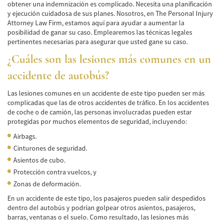
obtener una indemnización es complicado. Necesita una planificación
Cobertura de Seguro de Automóvil
y ejecución cuidadosa de sus planes. Nosotros, en The Personal Injury
Attorney Law Firm, estamos aquí para ayudar a aumentar la
Condiciones Peligrosas de la Carretera
posibilidad de ganar su caso. Emplearemos las técnicas legales
pertinentes necesarias para asegurar que usted gane su caso.
Conductor Distraído
¿Cuáles son las lesiones más comunes en un
Conductor Ebrio
accidente de autobús?
Colisiones de Impacto Lateral
Las lesiones comunes en un accidente de este tipo pueden ser más
complicadas que las de otros accidentes de tráfico. En los accidentes
de coche o de camión, las personas involucradas pueden estar
Estadísticas Generales de los Accidentes
Mortales
protegidas por muchos elementos de seguridad, incluyendo:
Airbags.
Fallo del cinturón de seguridad
Cinturones de seguridad.
Asientos de cubo.
Falla en los Frenos
Protección contra vuelcos, y
¿Qué se Debe Hacer Después de un
Zonas de deformación.
Accidente?
En un accidente de este tipo, los pasajeros pueden salir despedidos
dentro del autobús y podrían golpear otros asientos, pasajeros,
Hundimiento del techo del Automóvil
barras, ventanas o el suelo. Como resultado, las lesiones más