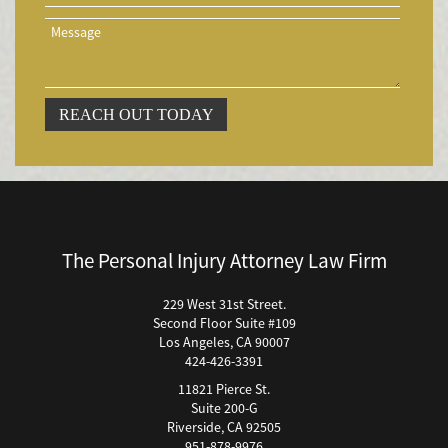
Airbag Injuries
Accidentes Peatonales
Accidentes Peatonales (Lesiones Catastróficas)
Accidente por Volcadura
REACH OUT TODAY
Bicycle Accident
Bicycle Accidents (Catastrophic Injury)
Bicycle Incidents
Brake Failure
Building Your Case
The Personal Injury Attorney Law Firm
Boating Accidents
Brain Injury
229 West 31st Street.
Second Floor Suite #109
Burn Injury
Los Angeles, CA 90007
Bus Accidents
424-426-3391
Bus Accident Statistics
11821 Pierce St.
Bicycle Accident Causes
Suite 200-G
Riverside, CA 92505
Catastrophic Injury
951-878-9976