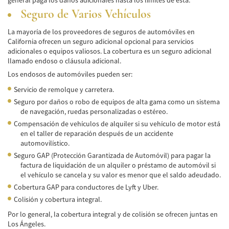
general paga los daños adicionales hasta los límites de esta.
Seguro de Varios Vehículos
Bicycle Accidents
La mayoría de los proveedores de seguros de automóviles en
Limousine Accidents
California ofrecen un seguro adicional opcional para servicios
adicionales o equipos valiosos. La cobertura es un seguro adicional
Pedestrian Accidents
llamado endoso o cláusula adicional.
Los endosos de automóviles pueden ser:
Motorcycle Accidents
Servicio de remolque y carretera.
Seguro por daños o robo de equipos de alta gama como un sistema
Train and Subway Accidents
de navegación, ruedas personalizadas o estéreo.
Compensación de vehículos de alquiler si su vehículo de motor está
Truck Accidents
en el taller de reparación después de un accidente
automovilístico.
Tour Buses
Seguro GAP (Protección Garantizada de Automóvil) para pagar la
factura de liquidación de un alquiler o préstamo de automóvil si
Types of Catastrophic Injuries
el vehículo se cancela y su valor es menor que el saldo adeudado.
Cobertura GAP para conductores de Lyft y Uber.
Medical Malpractice
Colisión y cobertura integral.
Motorcycle Accident
Por lo general, la cobertura integral y de colisión se ofrecen juntas en
Los Ángeles.