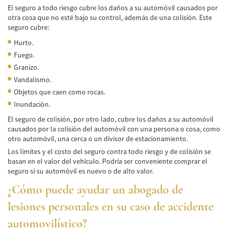
Alcohol-Related Motorcycle Accident
El seguro a todo riesgo cubre los daños a su automóvil causados ​​por
otra cosa que no esté bajo su control, además de una colisión. Este
Drug-Related Motorcycle Accident
seguro cubre:
Hurto.
Hit and Run Motorcycle Accident
Fuego.
Motorcycle Accident FAQ
Granizo.
Vandalismo.
Motorcycle Accidents Involving Uninsured
Objetos que caen como rocas.
Motorist
Inundación.
Motorcycle Rear-End Accident
El seguro de colisión, por otro lado, cubre los daños a su automóvil
causados ​​por la colisión del automóvil con una persona o cosa, como
otro automóvil, una cerca o un divisor de estacionamiento.
Reckless Driving Motorcycle Accident
Los límites y el costo del seguro contra todo riesgo y de colisión se
Unsafe Left Turn Motorcycle Accident
basan en el valor del vehículo. Podría ser conveniente comprar el
seguro si su automóvil es nuevo o de alto valor.
Pedestrian Accident
¿Cómo puede ayudar un abogado de
Determining Fault
lesiones personales en su caso de accidente
automovilístico?
Dealing With Insurance Companies