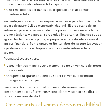
en un accidente automovilístico que causen.
Negociando con los Agentes de Seguros
Cinco mil dólares por daños a la propiedad en el accidente
automovilístico.
Neumáticos Defectuosos
Recuerde, estos son solo los requisitos mínimos para la cobertura de
Tipos de Daños Disponibles
seguro de automóvil de responsabilidad civil. El propietario de un
automóvil puede tener más cobertura para cubrirse si un accidente
Tipos Habituales de Accidentes
provoca lesiones y daños a la propiedad importantes. Una vez que se
agotan los límites de la póliza, el propietario del vehículo está en el
aprieto financiero. Por lo tanto, los límites altos del seguro les ayudan
Accidentes de Autobús
a proteger sus activos después de un accidente automovilístico
severo.
Causas Comunes de Accidentes de
Autobús.
Además, el seguro cubre:
Usted mientras maneja otro automóvil como un vehículo de motor
Estadísticas de Accidentes de Autobús
de alquiler.
Otra persona aparte de usted que operó el vehículo de motor
Estrategias para Ganar su Caso
asegurado con su permiso.
Cerciórese de consultar con el proveedor de seguros para
Evidencia Requerida en Casos de Accidentes
de Autobús
comprender bajo qué términos y condiciones y cuándo se aplica la
póliza de responsabilidad.
Ley de Transporte Público en California
¿Qué garantiza el seguro de responsabilidad