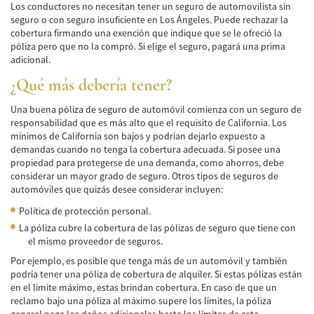
Los conductores no necesitan tener un seguro de automovilista sin
Hit and Run Accident
seguro o con seguro insuficiente en Los Ángeles. Puede rechazar la
cobertura firmando una exención que indique que se le ofreció la
Intersection Accident
póliza pero que no la compró. Si elige el seguro, pagará una prima
adicional.
Rear-End Collisions
¿Qué más debería tener?
Roof Crush
Una buena póliza de seguro de automóvil comienza con un seguro de
responsabilidad que es más alto que el requisito de California. Los
Seat Belt Failure
mínimos de California son bajos y podrían dejarlo expuesto a
demandas cuando no tenga la cobertura adecuada. Si posee una
Side Impact Collisions
propiedad para protegerse de una demanda, como ahorros, debe
considerar un mayor grado de seguro. Otros tipos de seguros de
automóviles que quizás desee considerar incluyen:
T-Bone Accident
Política de protección personal.
What to Do After an Accident
La póliza cubre la cobertura de las pólizas de seguro que tiene con
el mismo proveedor de seguros.
Catastrophic Injury
Por ejemplo, es posible que tenga más de un automóvil y también
podría tener una póliza de cobertura de alquiler. Si estas pólizas están
Auto Accidents
en el límite máximo, estas brindan cobertura. En caso de que un
reclamo bajo una póliza al máximo supere los límites, la póliza
Airplane Accident Attorney