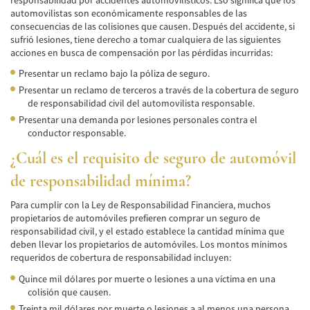
Cobertura de Seguro de Automóvil
automovilistas son económicamente responsables de las
consecuencias de las colisiones que causen. Después del accidente, si
sufrió lesiones, tiene derecho a tomar cualquiera de las siguientes
Condiciones Peligrosas de la Carretera
acciones en busca de compensación por las pérdidas incurridas:
Conductor Distraído
Presentar un reclamo bajo la póliza de seguro.
Presentar un reclamo de terceros a través de la cobertura de seguro
Conductor Ebrio
de responsabilidad civil del automovilista responsable.
Presentar una demanda por lesiones personales contra el
Colisiones de Impacto Lateral
conductor responsable.
¿Cuál es el requisito de seguro de automóvil
Estadísticas Generales de los Accidentes
Mortales
de responsabilidad mínima?
Fallo del cinturón de seguridad
Para cumplir con la Ley de Responsabilidad Financiera, muchos
propietarios de automóviles prefieren comprar un seguro de
Falla en los Frenos
responsabilidad civil, y el estado establece la cantidad mínima que
deben llevar los propietarios de automóviles. Los montos mínimos
¿Qué se Debe Hacer Después de un
requeridos de cobertura de responsabilidad incluyen:
Accidente?
Quince mil dólares por muerte o lesiones a una víctima en una
colisión que causen.
Hundimiento del techo del Automóvil
Treinta mil dólares por muerte o lesiones a al menos una persona