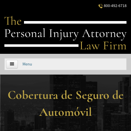
800-492-6718
Menu
HOME
Cobertura de Seguro de
ABOUT US
PRACTICE AREAS
Automóvil
Áreas de Práctica
Accidentes Automovilísticos