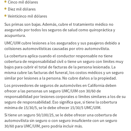
Car Accident Fatality Statistics
Cinco mil dólares
Diez mil dólares
Common Types of Accidents
Veinticinco mil dólares
Sus primas son bajas. Además, cubre el tratamiento médico no
Compensation for Auto Accidents
asegurado por todos los seguros de salud como quiropráctica y
acupuntura.
Dangerous Road Conditions
UMC/UIM cubre lesiones a los asegurados y sus pasajeros debido a
colisiones automovilísticas causadas por otro automovilista.
Dealing with Insurance Adjusters
La cobertura aplica cuando el conductor responsable no tiene
cobertura de responsabilidad civil o tiene un seguro con límites muy
Defective Airbags
bajos para cubrir el total de facturas de la persona lesionada. La
misma cubre las facturas del funeral, los costos médicos y un seguro
Defective Car Door Latch
similar por lesiones a la persona. No cubre daños a la propiedad.
Los proveedores de seguros de automóviles en California deben
Defective Tires
ofrecer a las personas un seguro UMC/UIM con 30/60 de
responsabilidad por lesiones corporales o límites similares a los de su
Distracted Driver
seguro de responsabilidad. Eso significa que, si tiene la cobertura
mínima de 15/30/5, se le debe ofrecer 15/30/5 UMC/UIM.
Drunk Driver
Si tiene un seguro 50/100/25, se le debe ofrecer una cobertura de
automovilista sin seguro o con seguro insuficiente con un seguro
Head-on Collisions
30/60 para UMC/UIM, pero podría incluir más.