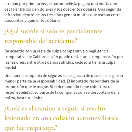
atrapan por primera vez, el automovilista pagará una multa que
oscila entre los cien dólares y los doscientos dólares. Una segunda
Accidentes de Tren y Metro
infracción dentro de los tres años genera multas que oscilan entre
doscientos y quinientos dólares.
Tipos de Lesiones Catastróficas
¿Qué sucede si solo es parcialmente
Muerte por Negligencia
responsable del accidente?
Cómo Presentar una Demanda de Muerte
por Negligencia
De acuerdo con la regla de culpa comparativa o negligencia
comparativa de California, aún puede recibir una compensación por
las lesiones, entre otros daños sufridos, incluso si tiene la culpa
Construyendo su Caso
parcial.
Una buena compañía de seguros se asegurará de que se le asigne la
Daños que se pueden recuperar en una
Demanda de Muerte por Negligencia
menor parte de la responsabilidad. El imputado responderá de la
proporción que le asigne. Si el demandado tiene cobertura de
Estatuto de Limitaciones
responsabilidad, su parte de la compensación se descontará de la
póliza, hasta su límite.
Negligencia Médica
¿Cuál es el camino a seguir si resultó
lesionado en una colisión automovilística
Bicycle Accident
que fue culpa suya?
Bicycle Accident Causes