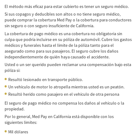
El método más eficaz para estar cubierto es tener un seguro médico.
Common Injuries
Si sus copagos y deducibles son altos o no tiene seguro médico,
puede comprar la cobertura Med Pay o la cobertura para conductores
Types of Compensation
sin seguro o con seguro insuficiente de California.
La cobertura de pago médico es una cobertura no obligatoria sin
Bus Accident
culpa que podría incluirse en su póliza de automóvil. Cubre los gastos
médicos y funerales hasta el límite de la póliza tanto para el
Bus Accident Statistics
asegurado como para sus pasajeros. El seguro cubre los daños
independientemente de quién haya causado el accidente.
Common Bus Accidents Causes
Usted o un ser querido pueden reclamar una compensación bajo esta
póliza si:
Common Carrier Law in California
Resultó lesionado en transporte público.
Un vehículo de motor lo atropella mientras usted es un peatón.
Required Evidence in Bus Accident Cases
Resultó herido como pasajero en el vehículo de otra persona
Winning Your Case
El seguro de pago médico no compensa los daños al vehículo o la
propiedad.
Car Accident
Por lo general, Med Pay en California está disponible con los
siguientes límites:
Brake Failure
Mil dólares