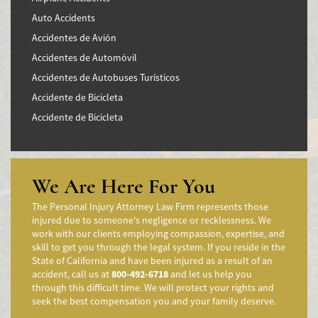
Auto Accidents
Accidentes de Avión
Accidentes de Automóvil
Accidentes de Autobuses Turísticos
Accidente de Bicicleta
Accidente de Bicicleta
Accidentes de Camiones
Accidentes en Intersecciones
Accidente de moto por conducción Imprudente
We Are Here For You
Accidente de Motocicleta Preguntas Frecuentes
The Personal Injury Attorney Law Firm represents those
Accidente de Motocicleta Vinculado al Alcohol
injured due to someone's negligence or recklessness. We
work with our clients employing compassion, expertise, and
Accidente de Motocicleta Relacionado con las Drogas
skill to get you through the legal system. If you reside in the
Accidente de Motocicleta y Huida
State of California and have been injured as a result of an
accident, call us at
800-492-6718
and let us help you
Aggressive Driving Accidents
through this difficult time. We will protect your rights and
Accidentes de Limusina
seek the best compensation you and your family deserve.
Accidentes de Motocicleta