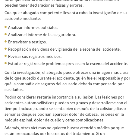
Winning Your Truck Accident Case
pueden tener declaraciones falsas y errores.
Cualquier abogado competente llevará a cabo la investigación de su
Wrongful Death
accidente mediante:
Building Your Case
Analizar informes policiales.
Analizar el informe de la aseguradora.
How to File a Wrongful Death Claim
Entrevistar a testigos.
Recopilación de videos de vigilancia de la escena del accidente.
Statute of Limitations
Revisar sus registros médicos.
Estudiar registros de problemas previos en la escena del accidente.
Which Damages Can I Recover in a Wrongful
Death Claim?
Con la investigación, el abogado puede ofrecer una imagen más clara
de lo que sucedió durante el accidente, quién fue el responsable y por
TESTIMONIALS
qué la compañía de seguros del acusado debería compensarlo por
sus daños.
FAQS
Podría considerar restarle importancia a su lesión. Las lesiones por
accidentes automovilísticos pueden ser graves y desarrollarse con el
NEWS
tiempo. Incluso, cuando se sienta bien después de la colisión, días o
semanas después podrían aparecer dolor de cabeza, lesiones en la
CONTACT
médula espinal, dolor de cuello y otras complicaciones.
Además, otras víctimas no quieren buscar atención médica porque
están preocupadas por los costos del tratamiento. Si un