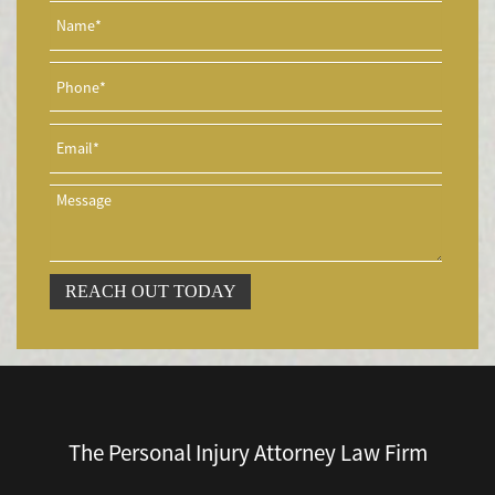
Accidente de Motocicleta Involucrando a un Motorista No
Asegurado
Accidente de Motocicleta con Giro Inseguro a la Izquierda
Accidentes de Tren y Metro
Accidente en "T"
Airbag Injuries
Accidentes Peatonales
Accidentes Peatonales (Lesiones Catastróficas)
Accidente por Volcadura
REACH OUT TODAY
Bicycle Accident
Bicycle Accidents (Catastrophic Injury)
Bicycle Incidents
Brake Failure
Building Your Case
The Personal Injury Attorney Law Firm
Boating Accidents