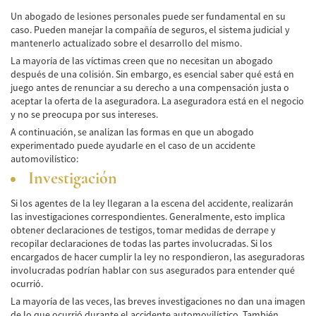
Un abogado de lesiones personales puede ser fundamental en su
Pedestrian Accidents Causes
caso. Pueden manejar la compañía de seguros, el sistema judicial y
mantenerlo actualizado sobre el desarrollo del mismo.
Pedestrian Accident Injuries
La mayoría de las víctimas creen que no necesitan un abogado
después de una colisión. Sin embargo, es esencial saber qué está en
Pedestrian Accident Statistics
juego antes de renunciar a su derecho a una compensación justa o
aceptar la oferta de la aseguradora. La aseguradora está en el negocio
Recovering Compensation
y no se preocupa por sus intereses.
A continuación, se analizan las formas en que un abogado
Truck Accident
experimentado puede ayudarle en el caso de un accidente
automovilístico:
Liable Parties in a Truck Accident
Investigación
Type of Compensation Available
Si los agentes de la ley llegaran a la escena del accidente, realizarán
las investigaciones correspondientes. Generalmente, esto implica
obtener declaraciones de testigos, tomar medidas de derrape y
Type of Evidence Needed
recopilar declaraciones de todas las partes involucradas. Si los
encargados de hacer cumplir la ley no respondieron, las aseguradoras
Truck Accident Causes
involucradas podrían hablar con sus asegurados para entender qué
ocurrió.
Truck Accident Case Elements
La mayoría de las veces, las breves investigaciones no dan una imagen
de lo que ocurrió durante el accidente automovilístico. También