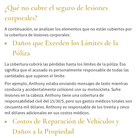
de Camión
¿Qué no cubre el seguro de lesiones
Lesiones Comunes
corporales?
Partes Responsables en los Accidentes de
A continuación, se analizan los elementos que no están cubiertos por
Camión
la cobertura de lesiones corporales:
Daños que Exceden los Límites de la
Tipos de Compensaciones Disponibles
Póliza
Tipo de Evidencia Necesaria
La cobertura cubrirá las pérdidas hasta los límites de la póliza. Eso
significa que el acusado es personalmente responsable de todas las
Accidente de Motocicleta
cantidades que superen el límite.
Accidente de moto por conducción
Por ejemplo, Anthony estaba enviando mensajes de texto mientras
Imprudente
conducía y accidentalmente colisionó con su motocicleta. Sufre
lesiones en la cabeza. Anthony tiene una cobertura de
Accidente de Motocicleta Involucrando a un
responsabilidad civil del 15/30/5, pero sus gastos médicos totales son
Motorista No Asegurado
cincuenta mil dólares. Anthony es responsable de los treinta y cinco
mil dólares adicionales en sus costos médicos.
Accidente de Motocicleta con Giro Inseguro
Costos de Reparación de Vehículos y
a la Izquierda
Daños a la Propiedad
Accidente de Motocicleta Preguntas