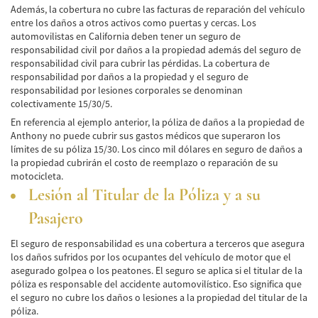
Frecuentes
Además, la cobertura no cubre las facturas de reparación del vehículo
entre los daños a otros activos como puertas y cercas. Los
Accidente de Motocicleta Relacionado con
automovilistas en California deben tener un seguro de
las Drogas
responsabilidad civil por daños a la propiedad además del seguro de
responsabilidad civil para cubrir las pérdidas. La cobertura de
Accidente de Motocicleta Vinculado al
responsabilidad por daños a la propiedad y el seguro de
Alcohol
responsabilidad por lesiones corporales se denominan
colectivamente 15/30/5.
Accidente de Motocicleta y Huida
En referencia al ejemplo anterior, la póliza de daños a la propiedad de
Anthony no puede cubrir sus gastos médicos que superaron los
Accidente por Alcance de Motocicleta
límites de su póliza 15/30. Los cinco mil dólares en seguro de daños a
la propiedad cubrirán el costo de reemplazo o reparación de su
Qué Hacer Después de un Accidente de
motocicleta.
Motocicleta
Lesión al Titular de la Póliza y a su
Accidentes Peatonales
Pasajero
Compañías de Seguros
El seguro de responsabilidad es una cobertura a terceros que asegura
los daños sufridos por los ocupantes del vehículo de motor que el
asegurado golpea o los peatones. El seguro se aplica si el titular de la
Determinando la Culpa
póliza es responsable del accidente automovilístico. Eso significa que
el seguro no cubre los daños o lesiones a la propiedad del titular de la
Estadísticas de Accidentes de Peatones
póliza.