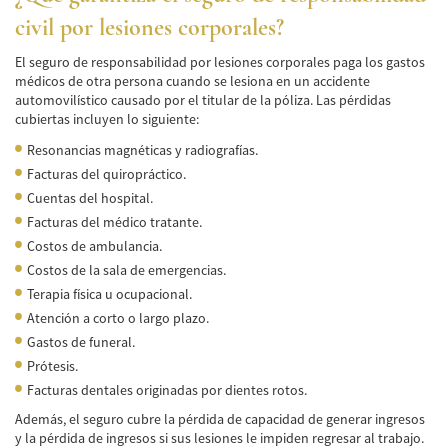
Accidente de Bicicleta
civil por lesiones corporales?
Causas de los Accidentes de Bicicleta
El seguro de responsabilidad por lesiones corporales paga los gastos
médicos de otra persona cuando se lesiona en un accidente
automovilístico causado por el titular de la póliza. Las pérdidas
Datos de Accidentes
cubiertas incluyen lo siguiente:
Lesiones Comunes Resultantes de
Resonancias magnéticas y radiografías.
Accidentes de Bicicleta
Facturas del quiropráctico.
Cuentas del hospital.
Leyes de Bicicletas sobre Lesiones
Personales
Facturas del médico tratante.
Costos de ambulancia.
Tipos de Compensación
Costos de la sala de emergencias.
Terapia física u ocupacional.
Accidente de Camión
Atención a corto o largo plazo.
Causas de Accidentes de Camión
Gastos de funeral.
Prótesis.
Elementos del Caso de Accidentes de
Facturas dentales originadas por dientes rotos.
Camiones
Además, el seguro cubre la pérdida de capacidad de generar ingresos
y la pérdida de ingresos si sus lesiones le impiden regresar al trabajo.
Estrategias Para Ganar su Caso de Accidente