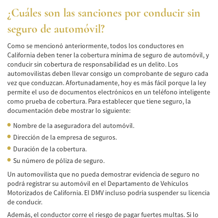
Lesiones en los Accidentes Peatonales
¿Cuáles son las sanciones por conducir sin
seguro de automóvil?
Recuperación de la Compensación
Como se mencionó anteriormente, todos los conductores en
Lesiones Catastróficas
California deben tener la cobertura mínima de seguro de automóvil, y
conducir sin cobertura de responsabilidad es un delito. Los
Accidentes de Avión
automovilistas deben llevar consigo un comprobante de seguro cada
vez que conduzcan. Afortunadamente, hoy es más fácil porque la ley
Accidentes de Automóvil
permite el uso de documentos electrónicos en un teléfono inteligente
como prueba de cobertura. Para establecer que tiene seguro, la
documentación debe mostrar lo siguiente:
Accidentes de Autobuses Turísticos
Nombre de la aseguradora del automóvil.
Accidente de Bicicleta
Dirección de la empresa de seguros.
Duración de la cobertura.
Accidentes de Camiones
Su número de póliza de seguro.
Accidentes de Limusina
Un automovilista que no pueda demostrar evidencia de seguro no
podrá registrar su automóvil en el Departamento de Vehículos
Accidentes de Motocicleta
Motorizados de California. El DMV incluso podría suspender su licencia
de conducir.
Accidentes Peatonales
Además, el conductor corre el riesgo de pagar fuertes multas. Si lo