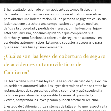
Accidente de Atropello y Fuga
Si ha resultado lesionado en un accidente automovilístico, una
demanda por lesiones personales podría ser el método más eficaz
Accidentes en Intersecciones
para obtener una indemnización. Si una persona negligente causó sus
lesiones, tiene derecho a una compensación por gastos médicos,
daños a la propiedad y pérdida de ingresos. En The Personal Injury
Accidente en "T"
Attorney Law Firm, podemos ayudarlo a que comprenda sus
derechos y cómo funciona la cobertura de seguro de automóvil en
Accidente por Volcadura
accidentes automovilísticos. Estamos dispuestos a asesorarlo para
que se recupere física y financieramente.
Bolsas de Aire Defectuosas
¿Cuáles son las leyes de cobertura de seguro
Causas de los Accidentes Peatonales
de accidentes automovilísticos de
Cerradura de la Puerta del Automóvil
California?
Defectuosa
California tiene numerosas leyes que se aplican en caso de que ocurra
Choque Trasero
un accidente automovilístico. Las leyes determinan cómo se tratan las
reclamaciones de seguros, los daños disponibles y qué sucede si la
Colisiones Frontales
víctima es parcialmente responsable. Es esencial que usted, como
víctima, comprenda las leyes y cómo pueden afectar su reclamo.
Compensación por Accidentes de Auto
El estado de California utiliza sistemas de fallas en lo que respecta a la
responsabilidad por accidentes automovilísticos. Eso significa que los