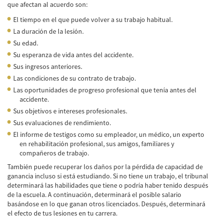
que afectan al acuerdo son:
Common Injuries
El tiempo en el que puede volver a su trabajo habitual.
La duración de la lesión.
Types of Compensation
Su edad.
Su esperanza de vida antes del accidente.
Bus Accident
Sus ingresos anteriores.
Bus Accident Statistics
Las condiciones de su contrato de trabajo.
Las oportunidades de progreso profesional que tenía antes del
Common Bus Accidents Causes
accidente.
Sus objetivos e intereses profesionales.
Common Carrier Law in California
Sus evaluaciones de rendimiento.
El informe de testigos como su empleador, un médico, un experto
Required Evidence in Bus Accident Cases
en rehabilitación profesional, sus amigos, familiares y
compañeros de trabajo.
Winning Your Case
También puede recuperar los daños por la pérdida de capacidad de
ganancia incluso si está estudiando. Si no tiene un trabajo, el tribunal
Car Accident
determinará las habilidades que tiene o podría haber tenido después
de la escuela. A continuación, determinará el posible salario
Brake Failure
basándose en lo que ganan otros licenciados. Después, determinará
el efecto de tus lesiones en tu carrera.