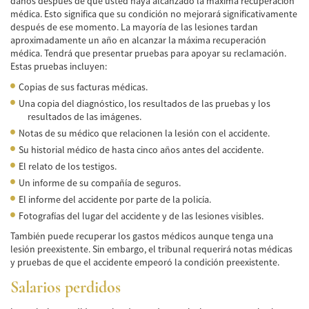
daños después de que usted haya alcanzado la máxima recuperación
Frecuentes
médica. Esto significa que su condición no mejorará significativamente
después de ese momento. La mayoría de las lesiones tardan
Accidente de Motocicleta Relacionado con
aproximadamente un año en alcanzar la máxima recuperación
las Drogas
médica. Tendrá que presentar pruebas para apoyar su reclamación.
Estas pruebas incluyen:
Accidente de Motocicleta Vinculado al
Alcohol
Copias de sus facturas médicas.
Una copia del diagnóstico, los resultados de las pruebas y los
Accidente de Motocicleta y Huida
resultados de las imágenes.
Notas de su médico que relacionen la lesión con el accidente.
Accidente por Alcance de Motocicleta
Su historial médico de hasta cinco años antes del accidente.
El relato de los testigos.
Qué Hacer Después de un Accidente de
Motocicleta
Un informe de su compañía de seguros.
El informe del accidente por parte de la policía.
Accidentes Peatonales
Fotografías del lugar del accidente y de las lesiones visibles.
Compañías de Seguros
También puede recuperar los gastos médicos aunque tenga una
lesión preexistente. Sin embargo, el tribunal requerirá notas médicas
y pruebas de que el accidente empeoró la condición preexistente.
Determinando la Culpa
Salarios perdidos
Estadísticas de Accidentes de Peatones