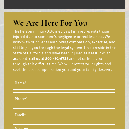
Accidentes de Camiones
Accidentes en Intersecciones
Accidente de moto por conducción Imprudente
We Are Here For You
Accidente de Motocicleta Preguntas Frecuentes
The Personal Injury Attorney Law Firm represents those
Accidente de Motocicleta Vinculado al Alcohol
injured due to someone's negligence or recklessness. We
work with our clients employing compassion, expertise, and
Accidente de Motocicleta Relacionado con las Drogas
skill to get you through the legal system. If you reside in the
Accidente de Motocicleta y Huida
State of California and have been injured as a result of an
accident, call us at
800-492-6718
and let us help you
Aggressive Driving Accidents
through this difficult time. We will protect your rights and
Accidentes de Limusina
seek the best compensation you and your family deserve.
Accidentes de Motocicleta
Accidente de Motocicleta Involucrando a un Motorista No
Asegurado
Accidente de Motocicleta con Giro Inseguro a la Izquierda
Accidentes de Tren y Metro
Accidente en "T"
Airbag Injuries