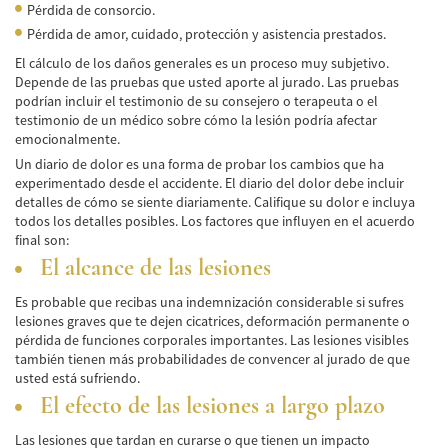
Pérdida de consorcio.
Hit and Run Accident
Pérdida de amor, cuidado, protección y asistencia prestados.
Intersection Accident
El cálculo de los daños generales es un proceso muy subjetivo.
Depende de las pruebas que usted aporte al jurado. Las pruebas
podrían incluir el testimonio de su consejero o terapeuta o el
Rear-End Collisions
testimonio de un médico sobre cómo la lesión podría afectar
emocionalmente.
Roof Crush
Un diario de dolor es una forma de probar los cambios que ha
experimentado desde el accidente. El diario del dolor debe incluir
Seat Belt Failure
detalles de cómo se siente diariamente. Califique su dolor e incluya
todos los detalles posibles. Los factores que influyen en el acuerdo
Side Impact Collisions
final son:
El alcance de las lesiones
T-Bone Accident
Es probable que recibas una indemnización considerable si sufres
What to Do After an Accident
lesiones graves que te dejen cicatrices, deformación permanente o
pérdida de funciones corporales importantes. Las lesiones visibles
Catastrophic Injury
también tienen más probabilidades de convencer al jurado de que
usted está sufriendo.
Auto Accidents
El efecto de las lesiones a largo plazo
Airplane Accident Attorney
Las lesiones que tardan en curarse o que tienen un impacto