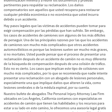
indemnización mínima y a reunir los documentos y pruebas
Cobertura de Seguro de Automóvil
pertinentes para respaldar su reclamación. Los daños
compensatorios son aquellos que usted recupera para restaurar
cualquier pérdida económica o no económica que usted incurra
Condiciones Peligrosas de la Carretera
debido a un accidente.
Conductor Distraído
Hay pasos legales que las víctimas de accidentes pueden tomar para
exigir compensación por las pérdidas que han sufrido. Sin embargo,
los casos de accidentes de camiones son algunos de los más difíciles
Conductor Ebrio
de perseguir. Una de las principales razones por las que los accidentes
de camiones son mucho más complicados que otros accidentes
Colisiones de Impacto Lateral
automovilísticos es porque las lesiones suelen ser mucho más graves,
si no mortales. Usted puede pensar que el proceso de presentar una
Estadísticas Generales de los Accidentes
reclamación después de un accidente de camión no es muy diferente
Mortales
de la búsqueda de compensación después de una colisión de tráfico.
Esto no es cierto. Los casos que implican este tipo de colisiones son
Fallo del cinturón de seguridad
mucho más complicados, por lo que se recomienda que nadie intente
presentar una reclamación con un abogado de lesiones personales,
Falla en los Frenos
especialmente una que implique daños que alteren la vida, como
lesiones cerebrales o de la médula espinal, por su cuenta.
¿Qué se Debe Hacer Después de un
Nuestro bufete de abogados The Personal Injury Attorney Law Firm
Accidente?
ubicados en Los Ángeles, California contamos con especialistas en
accidentes de camión que tienen las habilidades y los recursos para
Hundimiento del techo del Automóvil
estar a su lado en este camino, le ofrecemos una asesoría legal gratis