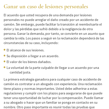
Winning Your Truck Accident Case
Ganar un caso de lesiones personales
Wrongful Death
El acuerdo que usted recupera de una demanda por lesiones
personales no puede arreglar el daño creado por un accidente de
Building Your Case
camión. Sin embargo, puede facilitar la transición al reembolsarte el
dolor y las pérdidas que sufrió debido a la negligencia de otra
How to File a Wrongful Death Claim
persona. Ganar la demanda, por tanto, se convierte en un asunto que
cambia la vida. Los pasos a seguir en la reclamación dependerá de las
Statute of Limitations
circunstancias de su caso, incluyendo:
El alcance de sus lesiones.
Which Damages Can I Recover in a Wrongful
Death Claim?
Su disposición a llegar a un acuerdo.
El valor de los bienes dañados.
TESTIMONIALS
La voluntad de la parte culpable de llegar a un acuerdo por una
cantidad justa.
FAQS
La primera estrategia ganadora para cualquier caso de accidente de
camión es contratar a un abogado con experiencia. Una reclamación
NEWS
tiene plazos y normas importantes. Usted debe adherirse a estas
regulaciones y cumplir con los plazos para asegurarse de que puede
CONTACT
tener una oportunidad de luchar por la compensación. Puede llamar
a su abogado o hacer que un familiar se ponga en contacto en su
nombre. Otro paso importante es reunir todas las pruebas que