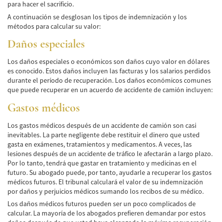
de Camión
para hacer el sacrificio.
A continuación se desglosan los tipos de indemnización y los
Lesiones Comunes
métodos para calcular su valor:
Daños especiales
Partes Responsables en los Accidentes de
Camión
Los daños especiales o económicos son daños cuyo valor en dólares
es conocido. Estos daños incluyen las facturas y los salarios perdidos
Tipos de Compensaciones Disponibles
durante el período de recuperación. Los daños económicos comunes
que puede recuperar en un acuerdo de accidente de camión incluyen:
Tipo de Evidencia Necesaria
Gastos médicos
Accidente de Motocicleta
Los gastos médicos después de un accidente de camión son casi
Accidente de moto por conducción
inevitables. La parte negligente debe restituir el dinero que usted
Imprudente
gasta en exámenes, tratamientos y medicamentos. A veces, las
lesiones después de un accidente de tráfico le afectarán a largo plazo.
Accidente de Motocicleta Involucrando a un
Por lo tanto, tendrá que gastar en tratamiento y medicinas en el
Motorista No Asegurado
futuro. Su abogado puede, por tanto, ayudarle a recuperar los gastos
médicos futuros. El tribunal calculará el valor de su indemnización
Accidente de Motocicleta con Giro Inseguro
por daños y perjuicios médicos sumando los recibos de su médico.
a la Izquierda
Los daños médicos futuros pueden ser un poco complicados de
calcular. La mayoría de los abogados prefieren demandar por estos
Accidente de Motocicleta Preguntas