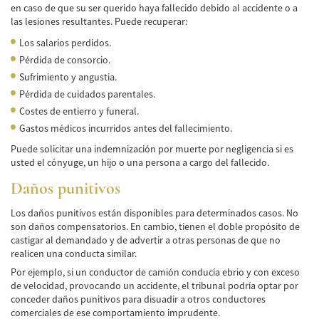
en caso de que su ser querido haya fallecido debido al accidente o a
las lesiones resultantes. Puede recuperar:
Pedestrian Accidents Causes
Los salarios perdidos.
Pedestrian Accident Injuries
Pérdida de consorcio.
Sufrimiento y angustia.
Pedestrian Accident Statistics
Pérdida de cuidados parentales.
Costes de entierro y funeral.
Recovering Compensation
Gastos médicos incurridos antes del fallecimiento.
Truck Accident
Puede solicitar una indemnización por muerte por negligencia si es
usted el cónyuge, un hijo o una persona a cargo del fallecido.
Liable Parties in a Truck Accident
Daños punitivos
Type of Compensation Available
Los daños punitivos están disponibles para determinados casos. No
son daños compensatorios. En cambio, tienen el doble propósito de
Type of Evidence Needed
castigar al demandado y de advertir a otras personas de que no
realicen una conducta similar.
Truck Accident Causes
Por ejemplo, si un conductor de camión conducía ebrio y con exceso
de velocidad, provocando un accidente, el tribunal podría optar por
Truck Accident Case Elements
conceder daños punitivos para disuadir a otros conductores
comerciales de ese comportamiento imprudente.