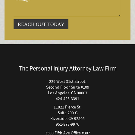
Accidentes Peatonales
Accidentes Peatonales (Lesiones Catastróficas)
Accidente por Volcadura
REACH OUT TODAY
Bicycle Accident
Bicycle Accidents (Catastrophic Injury)
Bicycle Incidents
Brake Failure
Building Your Case
The Personal Injury Attorney Law Firm
Boating Accidents
Brain Injury
229 West 31st Street.
Second Floor Suite #109
Burn Injury
Los Angeles, CA 90007
Bus Accidents
424-426-3391
Bus Accident Statistics
11821 Pierce St.
Bicycle Accident Causes
Suite 200-G
Riverside, CA 92505
Catastrophic Injury
951-878-9976
Car Accidents
3500 Fifth Ave Office #307