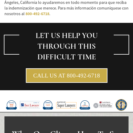
Ángeles, California lo ayudaremos en todo momento para que reciba
la indemnización que merece. Para más información comuníquese con
nosotros al
800-492-6718
.
LET US HELP YOU
THROUGH THIS
DIFFICULT TIME
CALL US AT 800-492-6718