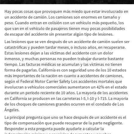
Accidente de Atropello y Fuga
Hay pocas cosas que provoquen más miedo que estar involucrado en
un accidente de camión. Los camiones son enormes en tamaño y
Accidentes en Intersecciones
peso. Cuando entran en colisión con un vehículo más pequeño, los
que van en el vehículo de pasajeros tienen muy pocas posibilidades
de escapar del accidente sin presentar algún tipo de lesiones.
Accidente en "T"
Las lesiones que se ven después de un accidente de camión suelen ser
catastróficas y pueden tardar meses, o incluso años, en recuperarse.
Accidente por Volcadura
Estas lesiones dejan a las víctimas del accidente con un dolor
inmenso, y muchas personas no pueden trabajar durante bastante
Bolsas de Aire Defectuosas
tiempo. Las facturas médicas se acumulan y las víctimas no tienen
forma de pagarlas. California es con seguridad uno de los 10 estados
Causas de los Accidentes Peatonales
más importantes de la nación en cuanto a accidentes de camiones,
según el Federal Motor Carrier Safety Los accidentes mortales que
Cerradura de la Puerta del Automóvil
involucran a vehículos comerciales aumentaron un 42% en el estado
Defectuosa
durante un período reciente de 10 años. La mayoría de los accidentes
en California se producen en las carreteras I-5, I-10 y I-715. La mayoría
Choque Trasero
de los choques de camiones grandes ocurren en el condado de Los
Ángeles.
Colisiones Frontales
La principal pregunta que uno se hace después de un accidente es el
tipo de compensación que puede recuperar de la parte negligente.
Compensación por Accidentes de Auto
Responder a esta pregunta puede ayudarle a calcular la