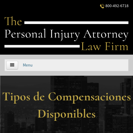
800-492-6718
Menu
HOME
Tipos de Compensaciones
ABOUT US
PRACTICE AREAS
Disponibles
Áreas de Práctica
Accidentes Automovilísticos