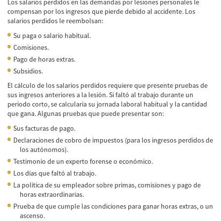
Los salarios perdidos en las demandas por lesiones personales le
Lesiones en los Accidentes Peatonales
compensan por los ingresos que pierde debido al accidente. Los
salarios perdidos le reembolsan:
Recuperación de la Compensación
Su paga o salario habitual.
Comisiones.
Lesiones Catastróficas
Pago de horas extras.
Subsidios.
Accidentes de Avión
El cálculo de los salarios perdidos requiere que presente pruebas de
Accidentes de Automóvil
sus ingresos anteriores a la lesión. Si faltó al trabajo durante un
periodo corto, se calcularía su jornada laboral habitual y la cantidad
Accidentes de Autobuses Turísticos
que gana. Algunas pruebas que puede presentar son:
Sus facturas de pago.
Accidente de Bicicleta
Declaraciones de cobro de impuestos (para los ingresos perdidos de
los autónomos).
Accidentes de Camiones
Testimonio de un experto forense o económico.
Los días que faltó al trabajo.
Accidentes de Limusina
La política de su empleador sobre primas, comisiones y pago de
horas extraordinarias.
Accidentes de Motocicleta
Prueba de que cumple las condiciones para ganar horas extras, o un
ascenso.
Accidentes Peatonales