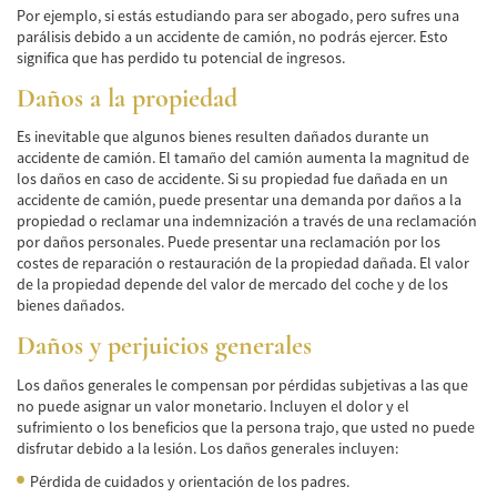
Car Accident Fatality Statistics
Por ejemplo, si estás estudiando para ser abogado, pero sufres una
parálisis debido a un accidente de camión, no podrás ejercer. Esto
Common Types of Accidents
significa que has perdido tu potencial de ingresos.
Daños a la propiedad
Compensation for Auto Accidents
Es inevitable que algunos bienes resulten dañados durante un
Dangerous Road Conditions
accidente de camión. El tamaño del camión aumenta la magnitud de
los daños en caso de accidente. Si su propiedad fue dañada en un
Dealing with Insurance Adjusters
accidente de camión, puede presentar una demanda por daños a la
propiedad o reclamar una indemnización a través de una reclamación
Defective Airbags
por daños personales. Puede presentar una reclamación por los
costes de reparación o restauración de la propiedad dañada. El valor
Defective Car Door Latch
de la propiedad depende del valor de mercado del coche y de los
bienes dañados.
Defective Tires
Daños y perjuicios generales
Distracted Driver
Los daños generales le compensan por pérdidas subjetivas a las que
no puede asignar un valor monetario. Incluyen el dolor y el
Drunk Driver
sufrimiento o los beneficios que la persona trajo, que usted no puede
disfrutar debido a la lesión. Los daños generales incluyen:
Head-on Collisions
Pérdida de cuidados y orientación de los padres.