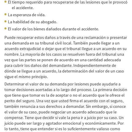
El tiempo requerido para recuperarse de las lesiones que le provocó
Accidente de Bicicleta
el accidente.
La esperanza de vida.
Causas de los Accidentes de Bicicleta
La habilidad de su abogado.
El valor de los bienes dañados durante el accidente.
Datos de Accidentes
Puede recuperar estos daños a través de una reclamación o presentar
Lesiones Comunes Resultantes de
una demanda en su tribunal civil local. También puede llegar a un
Accidentes de Bicicleta
acuerdo extrajudicial o dejar que el tribunal llegue a un acuerdo en su
nombre. La mayoría de los casos se resuelven fuera del tribunal una
Leyes de Bicicletas sobre Lesiones
vez que las partes se ponen de acuerdo en una cantidad adecuada
Personales
para cubrir los daños del demandante. Independientemente de
dónde se llegue a un acuerdo, la determinación del valor de un caso
Tipos de Compensación
sigue el mismo principio.
Determinar el valor de su demanda por lesiones puede ayudarle a
Accidente de Camión
tomar decisiones acertadas a lo largo del proceso. La primera decisión
que tiene que tomar es la de aceptar o no el acuerdo que le ofrece el
Causas de Accidentes de Camión
perito del seguro. Una vez que usted firma el acuerdo con el seguro,
también renuncia a sus derechos a demandar. Sin embargo, si conoce
el valor de su caso, puede negociar un acuerdo adecuado que le
Elementos del Caso de Accidentes de
Camiones
compense. Tiene que decidir si vale la pena ir a juicio por su caso. Un
juicio puede ser largo y agotador emocional y económicamente. Por
lo tanto, tiene que entender si es lo suficientemente valioso como
Estrategias Para Ganar su Caso de Accidente