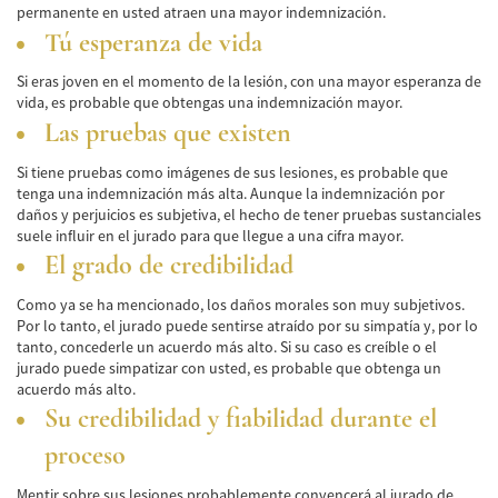
permanente en usted atraen una mayor indemnización.
Bicycle Accidents
Tú esperanza de vida
Si eras joven en el momento de la lesión, con una mayor esperanza de
Limousine Accidents
vida, es probable que obtengas una indemnización mayor.
Las pruebas que existen
Pedestrian Accidents
Si tiene pruebas como imágenes de sus lesiones, es probable que
Motorcycle Accidents
tenga una indemnización más alta. Aunque la indemnización por
daños y perjuicios es subjetiva, el hecho de tener pruebas sustanciales
Train and Subway Accidents
suele influir en el jurado para que llegue a una cifra mayor.
El grado de credibilidad
Truck Accidents
Como ya se ha mencionado, los daños morales son muy subjetivos.
Tour Buses
Por lo tanto, el jurado puede sentirse atraído por su simpatía y, por lo
tanto, concederle un acuerdo más alto. Si su caso es creíble o el
Types of Catastrophic Injuries
jurado puede simpatizar con usted, es probable que obtenga un
acuerdo más alto.
Medical Malpractice
Su credibilidad y fiabilidad durante el
proceso
Motorcycle Accident
Mentir sobre sus lesiones probablemente convencerá al jurado de