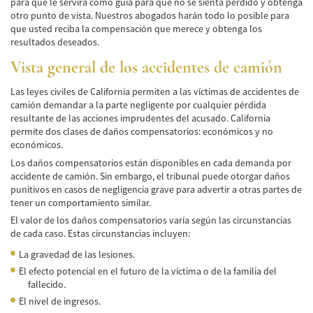
para que le servirá como guía para que no se sienta perdido y obtenga
Negociando con los Agentes de Seguros
otro punto de vista. Nuestros abogados harán todo lo posible para
que usted reciba la compensación que merece y obtenga los
resultados deseados.
Neumáticos Defectuosos
Vista general de los accidentes de camión
Tipos de Daños Disponibles
Las leyes civiles de California permiten a las víctimas de accidentes de
Tipos Habituales de Accidentes
camión demandar a la parte negligente por cualquier pérdida
resultante de las acciones imprudentes del acusado. California
Accidentes de Autobús
permite dos clases de daños compensatorios: económicos y no
económicos.
Causas Comunes de Accidentes de
Los daños compensatorios están disponibles en cada demanda por
Autobús.
accidente de camión. Sin embargo, el tribunal puede otorgar daños
punitivos en casos de negligencia grave para advertir a otras partes de
Estadísticas de Accidentes de Autobús
tener un comportamiento similar.
El valor de los daños compensatorios varía según las circunstancias
Estrategias para Ganar su Caso
de cada caso. Estas circunstancias incluyen:
La gravedad de las lesiones.
Evidencia Requerida en Casos de Accidentes
de Autobús
El efecto potencial en el futuro de la víctima o de la familia del
fallecido.
Ley de Transporte Público en California
El nivel de ingresos.