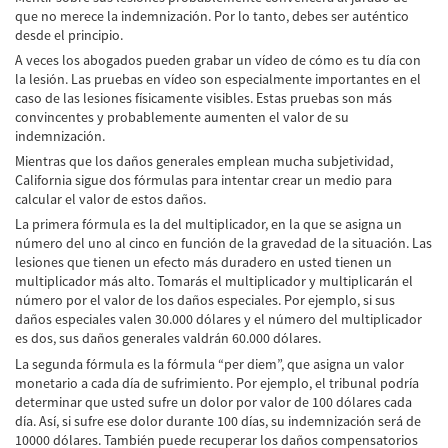
Alcohol-Related Motorcycle Accident
que no merece la indemnización. Por lo tanto, debes ser auténtico
desde el principio.
Drug-Related Motorcycle Accident
A veces los abogados pueden grabar un vídeo de cómo es tu día con
la lesión. Las pruebas en vídeo son especialmente importantes en el
Hit and Run Motorcycle Accident
caso de las lesiones físicamente visibles. Estas pruebas son más
convincentes y probablemente aumenten el valor de su
Motorcycle Accident FAQ
indemnización.
Mientras que los daños generales emplean mucha subjetividad,
Motorcycle Accidents Involving Uninsured
California sigue dos fórmulas para intentar crear un medio para
Motorist
calcular el valor de estos daños.
La primera fórmula es la del multiplicador, en la que se asigna un
Motorcycle Rear-End Accident
número del uno al cinco en función de la gravedad de la situación. Las
lesiones que tienen un efecto más duradero en usted tienen un
Reckless Driving Motorcycle Accident
multiplicador más alto. Tomarás el multiplicador y multiplicarán el
número por el valor de los daños especiales. Por ejemplo, si sus
Unsafe Left Turn Motorcycle Accident
daños especiales valen 30.000 dólares y el número del multiplicador
es dos, sus daños generales valdrán 60.000 dólares.
Pedestrian Accident
La segunda fórmula es la fórmula “per diem”, que asigna un valor
monetario a cada día de sufrimiento. Por ejemplo, el tribunal podría
Determining Fault
determinar que usted sufre un dolor por valor de 100 dólares cada
día. Así, si sufre ese dolor durante 100 días, su indemnización será de
Dealing With Insurance Companies
10000 dólares. También puede recuperar los daños compensatorios