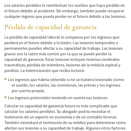
Los salarios perdidos le reembolsan los sueldos que haya perdido en
Accidentes de Tren y Metro
el futuro debido al accidente. Sin embargo, también puede recuperar
cualquier ingreso que pueda perder en el futuro debido a las lesiones.
Tipos de Lesiones Catastróficas
Pérdida de capacidad de ganancia
Muerte por Negligencia
La pérdida de capacidad laboral le compensa por los ingresos que
perderá en el futuro debido a la lesión. Las lesiones temporales o
Cómo Presentar una Demanda de Muerte
permanentes pueden afectar a su capacidad de trabajo. Las lesiones
por Negligencia
graves son la razón más común por la que se puede perder la
capacidad de ganancia. Estas lesiones incluyen lesiones cerebrales
Construyendo su Caso
traumáticas, pérdida de miembros, lesiones de la médula espinal y
parálisis. La indemnización que reciba incluirá:
Daños que se pueden recuperar en una
Demanda de Muerte por Negligencia
Los ingresos que habría obtenido si no se hubiera lesionado (como
el sueldo, los salarios, las comisiones, las primas y los ingresos
por cuenta propia).
Estatuto de Limitaciones
Los ingresos potenciales teniendo en cuenta sus lesiones.
Negligencia Médica
Calcular su capacidad de ganancia futura es más complicado que
calcular los salarios perdidos. Su abogado podría necesitar el
Bicycle Accident
testimonio de un experto en economía o de un contable forense.
También necesitará el testimonio de su médico para determinar cómo
Bicycle Accident Causes
afectan sus lesiones a su capacidad de trabajo. Algunos otros factores