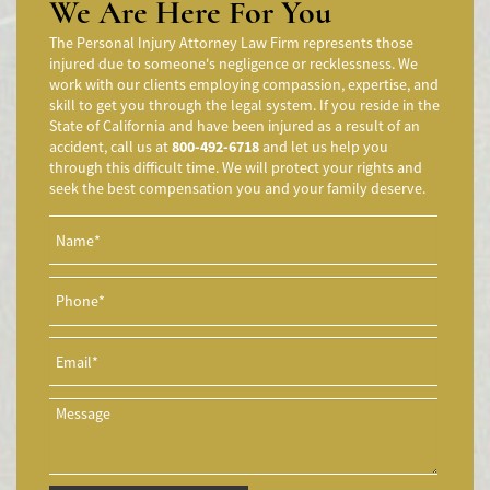
We Are Here For You
Accidente de Motocicleta Preguntas Frecuentes
The Personal Injury Attorney Law Firm represents those
Accidente de Motocicleta Vinculado al Alcohol
injured due to someone's negligence or recklessness. We
work with our clients employing compassion, expertise, and
Accidente de Motocicleta Relacionado con las Drogas
skill to get you through the legal system. If you reside in the
Accidente de Motocicleta y Huida
State of California and have been injured as a result of an
accident, call us at
800-492-6718
and let us help you
Aggressive Driving Accidents
through this difficult time. We will protect your rights and
Accidentes de Limusina
seek the best compensation you and your family deserve.
Accidentes de Motocicleta
Accidente de Motocicleta Involucrando a un Motorista No
Asegurado
Accidente de Motocicleta con Giro Inseguro a la Izquierda
Accidentes de Tren y Metro
Accidente en "T"
Airbag Injuries
Accidentes Peatonales
Accidentes Peatonales (Lesiones Catastróficas)
Accidente por Volcadura