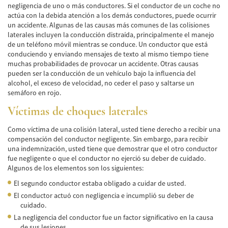
negligencia de uno o más conductores. Si el conductor de un coche no
Negociando con los Agentes de Seguros
actúa con la debida atención a los demás conductores, puede ocurrir
un accidente. Algunas de las causas más comunes de las colisiones
Neumáticos Defectuosos
laterales incluyen la conducción distraída, principalmente el manejo
de un teléfono móvil mientras se conduce. Un conductor que está
Tipos de Daños Disponibles
conduciendo y enviando mensajes de texto al mismo tiempo tiene
muchas probabilidades de provocar un accidente. Otras causas
pueden ser la conducción de un vehículo bajo la influencia del
Tipos Habituales de Accidentes
alcohol, el exceso de velocidad, no ceder el paso y saltarse un
semáforo en rojo.
Accidentes de Autobús
Víctimas de choques laterales
Causas Comunes de Accidentes de
Autobús.
Como víctima de una colisión lateral, usted tiene derecho a recibir una
compensación del conductor negligente. Sin embargo, para recibir
Estadísticas de Accidentes de Autobús
una indemnización, usted tiene que demostrar que el otro conductor
fue negligente o que el conductor no ejerció su deber de cuidado.
Estrategias para Ganar su Caso
Algunos de los elementos son los siguientes:
El segundo conductor estaba obligado a cuidar de usted.
Evidencia Requerida en Casos de Accidentes
de Autobús
El conductor actuó con negligencia e incumplió su deber de
cuidado.
Ley de Transporte Público en California
La negligencia del conductor fue un factor significativo en la causa
de sus lesiones.