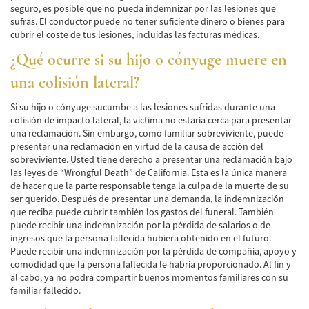
Car Accident Fatality Statistics
seguro, es posible que no pueda indemnizar por las lesiones que
sufras. El conductor puede no tener suficiente dinero o bienes para
Common Types of Accidents
cubrir el coste de tus lesiones, incluidas las facturas médicas.
¿Qué ocurre si su hijo o cónyuge muere en
Compensation for Auto Accidents
una colisión lateral?
Dangerous Road Conditions
Si su hijo o cónyuge sucumbe a las lesiones sufridas durante una
Dealing with Insurance Adjusters
colisión de impacto lateral, la víctima no estaría cerca para presentar
una reclamación. Sin embargo, como familiar sobreviviente, puede
presentar una reclamación en virtud de la causa de acción del
Defective Airbags
sobreviviente. Usted tiene derecho a presentar una reclamación bajo
las leyes de “Wrongful Death” de California. Esta es la única manera
Defective Car Door Latch
de hacer que la parte responsable tenga la culpa de la muerte de su
ser querido. Después de presentar una demanda, la indemnización
Defective Tires
que reciba puede cubrir también los gastos del funeral. También
puede recibir una indemnización por la pérdida de salarios o de
Distracted Driver
ingresos que la persona fallecida hubiera obtenido en el futuro.
Puede recibir una indemnización por la pérdida de compañía, apoyo y
Drunk Driver
comodidad que la persona fallecida le habría proporcionado. Al fin y
al cabo, ya no podrá compartir buenos momentos familiares con su
familiar fallecido.
Head-on Collisions