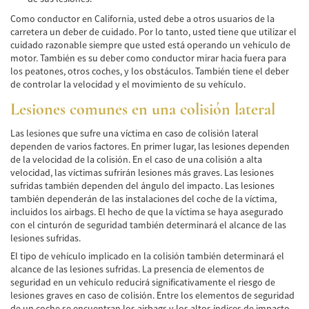
Accidente de Bicicleta
Como conductor en California, usted debe a otros usuarios de la
carretera un deber de cuidado. Por lo tanto, usted tiene que utilizar el
Causas de los Accidentes de Bicicleta
cuidado razonable siempre que usted está operando un vehículo de
motor. También es su deber como conductor mirar hacia fuera para
Datos de Accidentes
los peatones, otros coches, y los obstáculos. También tiene el deber
de controlar la velocidad y el movimiento de su vehículo.
Lesiones Comunes Resultantes de
Lesiones comunes en una colisión lateral
Accidentes de Bicicleta
Las lesiones que sufre una víctima en caso de colisión lateral
Leyes de Bicicletas sobre Lesiones
dependen de varios factores. En primer lugar, las lesiones dependen
Personales
de la velocidad de la colisión. En el caso de una colisión a alta
velocidad, las víctimas sufrirán lesiones más graves. Las lesiones
Tipos de Compensación
sufridas también dependen del ángulo del impacto. Las lesiones
también dependerán de las instalaciones del coche de la víctima,
Accidente de Camión
incluidos los airbags. El hecho de que la víctima se haya asegurado
con el cinturón de seguridad también determinará el alcance de las
Causas de Accidentes de Camión
lesiones sufridas.
El tipo de vehículo implicado en la colisión también determinará el
Elementos del Caso de Accidentes de
alcance de las lesiones sufridas. La presencia de elementos de
Camiones
seguridad en un vehículo reducirá significativamente el riesgo de
lesiones graves en caso de colisión. Entre los elementos de seguridad
Estrategias Para Ganar su Caso de Accidente
de un coche se encuentran los airbags y los altos índices de impacto