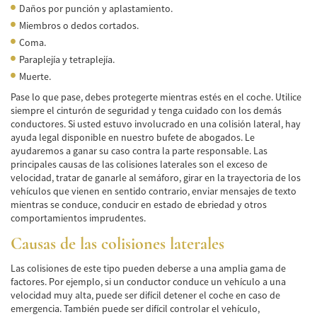
Frecuentes
Daños por punción y aplastamiento.
Miembros o dedos cortados.
Accidente de Motocicleta Relacionado con
Coma.
las Drogas
Paraplejía y tetraplejía.
Accidente de Motocicleta Vinculado al
Muerte.
Alcohol
Pase lo que pase, debes protegerte mientras estés en el coche. Utilice
siempre el cinturón de seguridad y tenga cuidado con los demás
Accidente de Motocicleta y Huida
conductores. Si usted estuvo involucrado en una colisión lateral, hay
ayuda legal disponible en nuestro bufete de abogados. Le
Accidente por Alcance de Motocicleta
ayudaremos a ganar su caso contra la parte responsable. Las
principales causas de las colisiones laterales son el exceso de
Qué Hacer Después de un Accidente de
velocidad, tratar de ganarle al semáforo, girar en la trayectoria de los
Motocicleta
vehículos que vienen en sentido contrario, enviar mensajes de texto
mientras se conduce, conducir en estado de ebriedad y otros
Accidentes Peatonales
comportamientos imprudentes.
Causas de las colisiones laterales
Compañías de Seguros
Las colisiones de este tipo pueden deberse a una amplia gama de
Determinando la Culpa
factores. Por ejemplo, si un conductor conduce un vehículo a una
velocidad muy alta, puede ser difícil detener el coche en caso de
Estadísticas de Accidentes de Peatones
emergencia. También puede ser difícil controlar el vehículo,