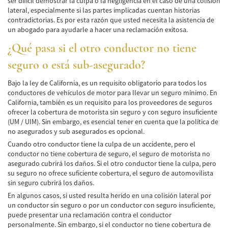
ser difícil demostrar la culpa o la negligencia en el caso de una colisión
lateral, especialmente si las partes implicadas cuentan historias
Common Injuries
contradictorias. Es por esta razón que usted necesita la asistencia de
un abogado para ayudarle a hacer una reclamación exitosa.
Types of Compensation
¿Qué pasa si el otro conductor no tiene
Bus Accident
seguro o está sub-asegurado?
Bus Accident Statistics
Bajo la ley de California, es un requisito obligatorio para todos los
conductores de vehículos de motor para llevar un seguro mínimo. En
Common Bus Accidents Causes
California, también es un requisito para los proveedores de seguros
ofrecer la cobertura de motorista sin seguro y con seguro insuficiente
(UM / UIM). Sin embargo, es esencial tener en cuenta que la política de
Common Carrier Law in California
no asegurados y sub asegurados es opcional.
Cuando otro conductor tiene la culpa de un accidente, pero el
Required Evidence in Bus Accident Cases
conductor no tiene cobertura de seguro, el seguro de motorista no
asegurado cubrirá los daños. Si el otro conductor tiene la culpa, pero
Winning Your Case
su seguro no ofrece suficiente cobertura, el seguro de automovilista
sin seguro cubrirá los daños.
Car Accident
En algunos casos, si usted resulta herido en una colisión lateral por
un conductor sin seguro o por un conductor con seguro insuficiente,
Brake Failure
puede presentar una reclamación contra el conductor
personalmente. Sin embargo, si el conductor no tiene cobertura de