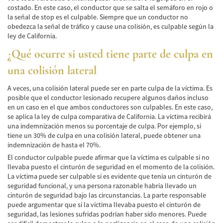
costado. En este caso, el conductor que se salta el semáforo en rojo o
Accidentes de Tren y Metro
la señal de stop es el culpable. Siempre que un conductor no
obedezca la señal de tráfico y cause una colisión, es culpable según la
ley de California.
Tipos de Lesiones Catastróficas
¿Qué ocurre si usted tiene parte de culpa en
Muerte por Negligencia
una colisión lateral
Cómo Presentar una Demanda de Muerte
por Negligencia
A veces, una colisión lateral puede ser en parte culpa de la víctima. Es
posible que el conductor lesionado recupere algunos daños incluso
Construyendo su Caso
en un caso en el que ambos conductores son culpables. En este caso,
se aplica la ley de culpa comparativa de California. La víctima recibirá
una indemnización menos su porcentaje de culpa. Por ejemplo, si
Daños que se pueden recuperar en una
Demanda de Muerte por Negligencia
tiene un 30% de culpa en una colisión lateral, puede obtener una
indemnización de hasta el 70%.
Estatuto de Limitaciones
El conductor culpable puede afirmar que la víctima es culpable si no
llevaba puesto el cinturón de seguridad en el momento de la colisión.
La víctima puede ser culpable si es evidente que tenía un cinturón de
Negligencia Médica
seguridad funcional, y una persona razonable habría llevado un
cinturón de seguridad bajo las circunstancias. La parte responsable
Bicycle Accident
puede argumentar que si la víctima llevaba puesto el cinturón de
seguridad, las lesiones sufridas podrían haber sido menores. Puede
Bicycle Accident Causes