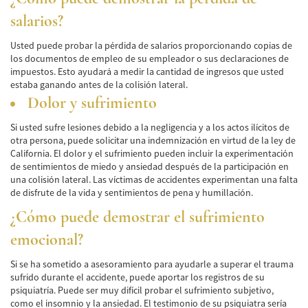
Winning Your Truck Accident Case
salarios?
Wrongful Death
Usted puede probar la pérdida de salarios proporcionando copias de
los documentos de empleo de su empleador o sus declaraciones de
Building Your Case
impuestos. Esto ayudará a medir la cantidad de ingresos que usted
estaba ganando antes de la colisión lateral.
How to File a Wrongful Death Claim
Dolor y sufrimiento
Statute of Limitations
Si usted sufre lesiones debido a la negligencia y a los actos ilícitos de
otra persona, puede solicitar una indemnización en virtud de la ley de
Which Damages Can I Recover in a Wrongful
California. El dolor y el sufrimiento pueden incluir la experimentación
Death Claim?
de sentimientos de miedo y ansiedad después de la participación en
una colisión lateral. Las víctimas de accidentes experimentan una falta
TESTIMONIALS
de disfrute de la vida y sentimientos de pena y humillación.
¿Cómo puede demostrar el sufrimiento
FAQS
emocional?
NEWS
Si se ha sometido a asesoramiento para ayudarle a superar el trauma
CONTACT
sufrido durante el accidente, puede aportar los registros de su
psiquiatría. Puede ser muy difícil probar el sufrimiento subjetivo,
como el insomnio y la ansiedad. El testimonio de su psiquiatra sería