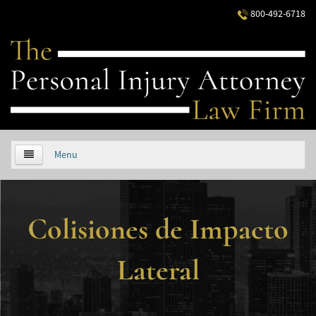
800-492-6718
Menu
HOME
Colisiones de Impacto
ABOUT US
PRACTICE AREAS
Lateral
Áreas de Práctica
Accidentes Automovilísticos