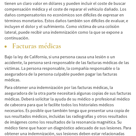
Alcohol-Related Motorcycle Accident
tienen un claro valor en dólares y pueden incluir el coste de buscar
compensación médica y el coste de reparar el vehículo dañado. Los
Drug-Related Motorcycle Accident
daños compensatorios no económicos son difíciles de expresar en
términos monetarios. Estos daños también son difíciles de evaluar, e
incluyen el dolor y el sufrimiento. Como víctima de una colisión
Hit and Run Motorcycle Accident
lateral, puede recibir una indemnización como la que se expone a
continuación.
Motorcycle Accident FAQ
Facturas médicas
Motorcycle Accidents Involving Uninsured
Motorist
Bajo la ley de California, si una persona causa una lesión o un
accidente, la persona será responsable de las facturas médicas de las
víctimas. La persona responsable, la compañía responsable o la
Motorcycle Rear-End Accident
aseguradora de la persona culpable pueden pagar las facturas
médicas.
Reckless Driving Motorcycle Accident
Para obtener una indemnización por las facturas médicas, la
aseguradora de la otra parte necesitará algunas copias de sus facturas
Unsafe Left Turn Motorcycle Accident
médicas. Deberá solicitar la ayuda de su médico o profesional médico
de cabecera para que le facilite todos los historiales médicos
Pedestrian Accident
necesarios. Es posible que también tenga que presentar una copia de
sus resultados médicos, incluidas las radiografías y otros resultados
Determining Fault
de imágenes como los resultados de la resonancia magnética. Su
médico tiene que hacer un diagnóstico adecuado de sus lesiones. Para
Dealing With Insurance Companies
obtener una indemnización, sus lesiones deben estar relacionadas