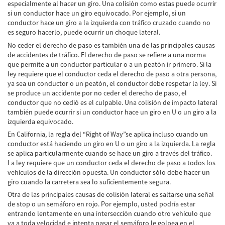
especialmente al hacer un giro. Una colisión como estas puede ocurrir
Lesiones en los Accidentes Peatonales
si un conductor hace un giro equivocado. Por ejemplo, si un
conductor hace un giro a la izquierda con tráfico cruzado cuando no
Recuperación de la Compensación
es seguro hacerlo, puede ocurrir un choque lateral.
No ceder el derecho de paso es también una de las principales causas
Lesiones Catastróficas
de accidentes de tráfico. El derecho de paso se refiere a una norma
que permite a un conductor particular o a un peatón ir primero. Si la
Accidentes de Avión
ley requiere que el conductor ceda el derecho de paso a otra persona,
ya sea un conductor o un peatón, el conductor debe respetar la ley. Si
se produce un accidente por no ceder el derecho de paso, el
Accidentes de Automóvil
conductor que no cedió es el culpable. Una colisión de impacto lateral
también puede ocurrir si un conductor hace un giro en U o un giro a la
Accidentes de Autobuses Turísticos
izquierda equivocado.
En California, la regla del “Right of Way”se aplica incluso cuando un
Accidente de Bicicleta
conductor está haciendo un giro en U o un giro a la izquierda. La regla
se aplica particularmente cuando se hace un giro a través del tráfico.
Accidentes de Camiones
La ley requiere que un conductor ceda el derecho de paso a todos los
vehículos de la dirección opuesta. Un conductor sólo debe hacer un
Accidentes de Limusina
giro cuando la carretera sea lo suficientemente segura.
Otra de las principales causas de colisión lateral es saltarse una señal
Accidentes de Motocicleta
de stop o un semáforo en rojo. Por ejemplo, usted podría estar
entrando lentamente en una intersección cuando otro vehículo que
Accidentes Peatonales
va a toda velocidad e intenta pasar el semáforo le golpea en el