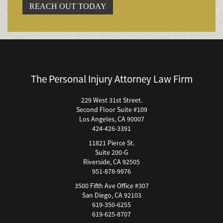
REACH OUT TODAY
Bicycle Accident
Bicycle Accidents (Catastrophic Injury)
Bicycle Incidents
Brake Failure
Building Your Case
The Personal Injury Attorney Law Firm
Boating Accidents
Brain Injury
229 West 31st Street.
Second Floor Suite #109
Burn Injury
Los Angeles, CA 90007
Bus Accidents
424-426-3391
Bus Accident Statistics
11821 Pierce St.
Bicycle Accident Causes
Suite 200-G
Riverside, CA 92505
Catastrophic Injury
951-878-9976
Car Accidents
3500 Fifth Ave Office #307
Car Accident Fatality Statistics
San Diego, CA 92103
619-350-6255
Car Accidents Injuries
619-625-8707
Causas Comunes de Accidentes de Autobús.