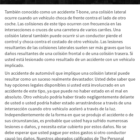
Accidente de Atropello y Fuga
También conocido como un accidente T-bone, una colisión lateral
ocurre cuando un vehículo choca de frente contra el lado de otro
Accidentes en Intersecciones
coche. Las colisiones de este tipo ocurren con frecuencia en las
intersecciones o cruces de una carretera de varios carriles. Una
colisión lateral también puede ocurrir si un conductor pierde el
Accidente en "T"
control y choca contra el costado de otro vehículo. Las lesiones
resultantes de las colisiones laterales suelen ser más graves que los
Accidente por Volcadura
daños resultantes de una colisión frontal o de una colisión trasera. Si
usted está lesionado como resultado de un accidente con un vehículo
Bolsas de Aire Defectuosas
implicado.
Un accidente de automóvil que implique una colisión lateral puede
Causas de los Accidentes Peatonales
resultar como un suceso realmente devastador. Usted debe saber que
hay opciones legales disponibles si usted está involucrado en un
Cerradura de la Puerta del Automóvil
accidente de este tipo, ya que puede no haber estado en el mal en
Defectuosa
absoluto. Otro vehículo podría haber tirado negligentemente delante
de usted o usted podría haber estado arrastrándose a través de una
Choque Trasero
intersección cuando otro vehículo aceleró a través de la luz.
Independientemente de la forma en que se produjo el accidente o de
Colisiones Frontales
sus circunstancias, es probable que usted haya sufrido numerosas
lesiones o daños, y necesita estar cubierto por estos daños. No se
debe esperar que usted pague por estos gastos si otro conductor
Compensación por Accidentes de Auto
causó los daños. Nuestros abogados calificados de The Personal