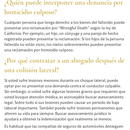
¿Quién puede interponer una denuncia por
Hit and Run Accident
homicidio culposo?
Intersection Accident
Cualquier persona que tenga derecho a los bienes del fallecido puede
presentar una reclamación por “Wrongful Death” según la ley de
Rear-End Collisions
California. Por ejemplo, un hijo, un cónyuge y una pareja de hecho
registrada pueden presentar la reclamación. Si los hijos de la persona
Roof Crush
fallecida no están vivos, los nietos sobrevivientes pueden presentar
una reclamación por homicidio culposo.
Seat Belt Failure
¿Por qué contratar a un abogado después de
Side Impact Collisions
una colisión lateral?
T-Bone Accident
Si usted sufre lesiones menores durante un choque lateral, puede
optar por no presentar una demanda contra el conductor culpable.
What to Do After an Accident
Sin embargo, si usted sufre algunas lesiones graves que requieren que
usted busque atención médica, es aconsejable buscar asesoramiento
legal. Sobre todo si sus lesiones pueden causar un periodo de baja
Catastrophic Injury
laboral importante. También puede sufrir lesiones permanentes que
alteren su vida para siempre. Buscar asesoramiento jurídico le
Auto Accidents
ayudará a obtener la indemnización que realmente se merece.
Es habitual que las compañías de seguros de automóviles denieguen
Airplane Accident Attorney