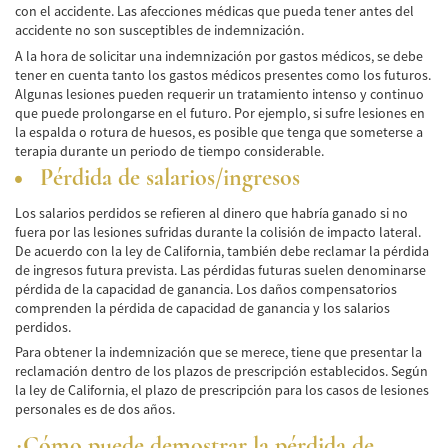
con el accidente. Las afecciones médicas que pueda tener antes del
accidente no son susceptibles de indemnización.
Pedestrian Accidents Causes
A la hora de solicitar una indemnización por gastos médicos, se debe
Pedestrian Accident Injuries
tener en cuenta tanto los gastos médicos presentes como los futuros.
Algunas lesiones pueden requerir un tratamiento intenso y continuo
que puede prolongarse en el futuro. Por ejemplo, si sufre lesiones en
Pedestrian Accident Statistics
la espalda o rotura de huesos, es posible que tenga que someterse a
terapia durante un periodo de tiempo considerable.
Recovering Compensation
Pérdida de salarios/ingresos
Truck Accident
Los salarios perdidos se refieren al dinero que habría ganado si no
fuera por las lesiones sufridas durante la colisión de impacto lateral.
Liable Parties in a Truck Accident
De acuerdo con la ley de California, también debe reclamar la pérdida
de ingresos futura prevista. Las pérdidas futuras suelen denominarse
Type of Compensation Available
pérdida de la capacidad de ganancia. Los daños compensatorios
comprenden la pérdida de capacidad de ganancia y los salarios
Type of Evidence Needed
perdidos.
Para obtener la indemnización que se merece, tiene que presentar la
Truck Accident Causes
reclamación dentro de los plazos de prescripción establecidos. Según
la ley de California, el plazo de prescripción para los casos de lesiones
personales es de dos años.
Truck Accident Case Elements
¿Cómo puede demostrar la pérdida de