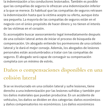
la indemnización a los conductores lesionados. También es posible
que las compañías de seguros le ofrezcan una indemnización inferior
Bicycle Accidents
a la que se merece. Es habitual que las compañías de seguros retrasen
la indemnización hasta que la víctima acepte su oferta, aunque ésta
Limousine Accidents
sea pequeña. La mayoría de las compañías de seguros están en el
negocio con el único propósito de hacer dinero y no tienen el interés
Pedestrian Accidents
de las víctimas en el corazón.
Es aconsejable buscar asesoramiento legal inmediatamente después
Motorcycle Accidents
de una colisión lateral antes de iniciar el proceso de búsqueda de
compensación. Un abogado entiende los pormenores de una colisión
Train and Subway Accidents
lateral y le dará el mejor consejo. Además, los abogados de lesiones
personales están acostumbrados a tratar con las compañías de
seguros. El abogado será capaz de conseguir su compensación
Truck Accidents
completa con un mínimo de estrés.
Tour Buses
Daños o compensaciones disponibles en una
colisión lateral
Types of Catastrophic Injuries
Si se ve involucrado en una colisión lateral y sufre lesiones, tiene
Medical Malpractice
derecho a una indemnización por las lesiones sufridas y también por
los daños materiales que puedan producirse. En un accidente de
Motorcycle Accident
vehículos, los daños se dividen en dos categorías: daños económicos
y daños compensatorios no económicos. Los daños económicos