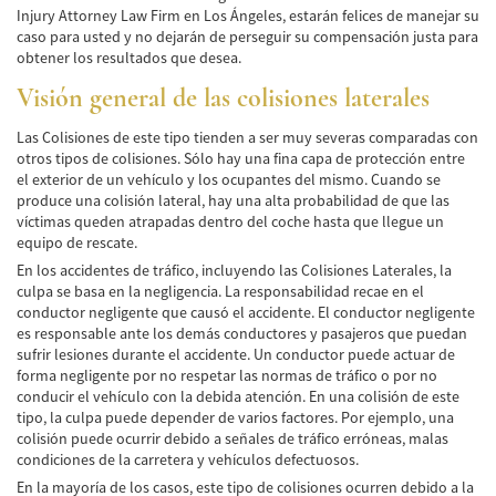
Injury Attorney Law Firm en Los Ángeles, estarán felices de manejar su
Cobertura de Seguro de Automóvil
caso para usted y no dejarán de perseguir su compensación justa para
obtener los resultados que desea.
Condiciones Peligrosas de la Carretera
Visión general de las colisiones laterales
Conductor Distraído
Las Colisiones de este tipo tienden a ser muy severas comparadas con
otros tipos de colisiones. Sólo hay una fina capa de protección entre
Conductor Ebrio
el exterior de un vehículo y los ocupantes del mismo. Cuando se
produce una colisión lateral, hay una alta probabilidad de que las
Colisiones de Impacto Lateral
víctimas queden atrapadas dentro del coche hasta que llegue un
equipo de rescate.
Estadísticas Generales de los Accidentes
Mortales
En los accidentes de tráfico, incluyendo las Colisiones Laterales, la
culpa se basa en la negligencia. La responsabilidad recae en el
conductor negligente que causó el accidente. El conductor negligente
Fallo del cinturón de seguridad
es responsable ante los demás conductores y pasajeros que puedan
sufrir lesiones durante el accidente. Un conductor puede actuar de
Falla en los Frenos
forma negligente por no respetar las normas de tráfico o por no
conducir el vehículo con la debida atención. En una colisión de este
¿Qué se Debe Hacer Después de un
tipo, la culpa puede depender de varios factores. Por ejemplo, una
Accidente?
colisión puede ocurrir debido a señales de tráfico erróneas, malas
condiciones de la carretera y vehículos defectuosos.
Hundimiento del techo del Automóvil
En la mayoría de los casos, este tipo de colisiones ocurren debido a la