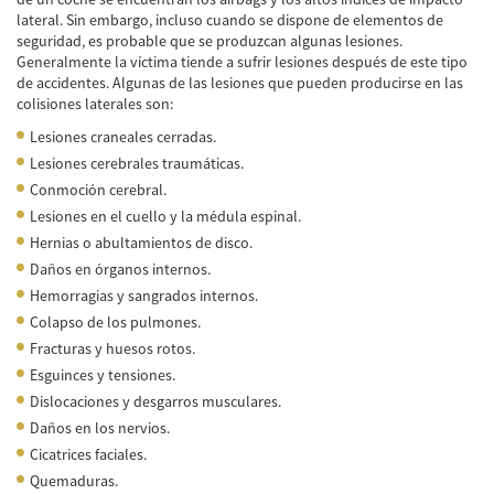
de Camión
lateral. Sin embargo, incluso cuando se dispone de elementos de
seguridad, es probable que se produzcan algunas lesiones.
Lesiones Comunes
Generalmente la víctima tiende a sufrir lesiones después de este tipo
de accidentes. Algunas de las lesiones que pueden producirse en las
Partes Responsables en los Accidentes de
colisiones laterales son:
Camión
Lesiones craneales cerradas.
Tipos de Compensaciones Disponibles
Lesiones cerebrales traumáticas.
Conmoción cerebral.
Tipo de Evidencia Necesaria
Lesiones en el cuello y la médula espinal.
Hernias o abultamientos de disco.
Accidente de Motocicleta
Daños en órganos internos.
Hemorragias y sangrados internos.
Accidente de moto por conducción
Imprudente
Colapso de los pulmones.
Fracturas y huesos rotos.
Accidente de Motocicleta Involucrando a un
Esguinces y tensiones.
Motorista No Asegurado
Dislocaciones y desgarros musculares.
Accidente de Motocicleta con Giro Inseguro
Daños en los nervios.
a la Izquierda
Cicatrices faciales.
Quemaduras.
Accidente de Motocicleta Preguntas